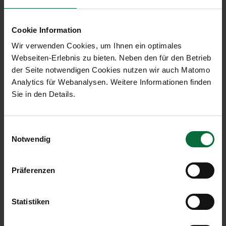
steht in beide Fahrtrichtungen zur Verfügung. Die
Arbeiten sollen mit Ende November 2017
Cookie Information
abgeschlossen sein.
Wir verwenden Cookies, um Ihnen ein optimales
Ausweichroute: Bundesstraße 9
Webseiten-Erlebnis zu bieten. Neben den für den Betrieb
Als Ausweichroute bietet sich die Bundesstraße 9
der Seite notwendigen Cookies nutzen wir auch Matomo
(B9) an. Aus dem Südwesten sowie aus dem
Analytics für Webanalysen. Weitere Informationen finden
Westen kommend wird diese über den Knoten
Sie in den Details.
Schwechat-Ost via Außenring Schnellstraße (S1)
erreicht. Wird der Flughafen Wien aus dem
Südosten und Osten angefahren, so kann die B9
Einwilligungsauswahl
Notwendig
über die Bundesstraßen 10 (B10) und 60 (B60)
erreicht werden.
Präferenzen
Ausweichmöglichkeiten:
Öffentliche
Verkehrsmittel
Eine Alternative zum PKW sind die öffentlichen
Statistiken
Verkehrsmittel. Dafür bieten sich der City Airport