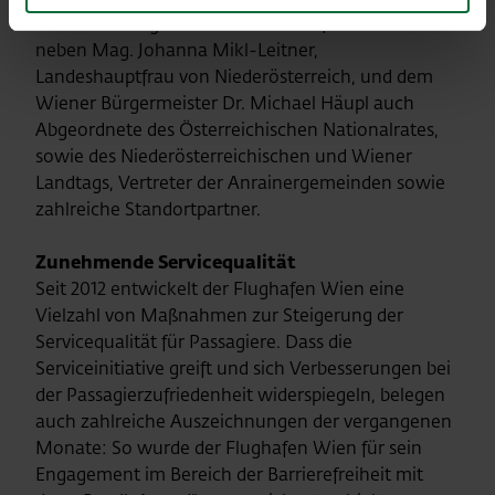
den rund 200 geladenen Gästen befanden sich
neben Mag. Johanna Mikl-Leitner,
Landeshauptfrau von Niederösterreich, und dem
Wiener Bürgermeister Dr. Michael Häupl auch
Abgeordnete des Österreichischen Nationalrates,
sowie des Niederösterreichischen und Wiener
Landtags, Vertreter der Anrainergemeinden sowie
zahlreiche Standortpartner.
Zunehmende Servicequalität
Seit 2012 entwickelt der Flughafen Wien eine
Vielzahl von Maßnahmen zur Steigerung der
Servicequalität für Passagiere. Dass die
Serviceinitiative greift und sich Verbesserungen bei
der Passagierzufriedenheit widerspiegeln, belegen
auch zahlreiche Auszeichnungen der vergangenen
Monate: So wurde der Flughafen Wien für sein
Engagement im Bereich der Barrierefreiheit mit