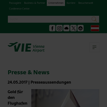
Passagiere
Business & Partner
Unternehmen
Karriere
Besucherwelt
Conference Center
Suche
suchen
Deu
Facebook
Instagram
Podcast
X
Youtube
Hau
Presse & News
24.05.2017
|
Presseaussendungen
Gold für
den
Flughafen