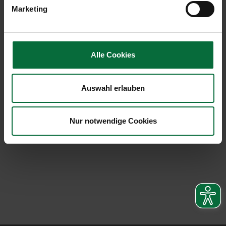
Marketing
Pressestelle Flughafen Wien AG
Peter Kleemann, Unternehmenssprecher
Tel.: (+43-1-) 7007-23000
Alle Cookies
E-Mail:
p.kleemann@viennaairport.com
Website:
www.viennaairport.com
Facebook:
www.facebook.com/flughafenwien
Auswahl erlauben
Twitter:
PeterKleemannVIE
Download PDF Deutsch
Nur notwendige Cookies