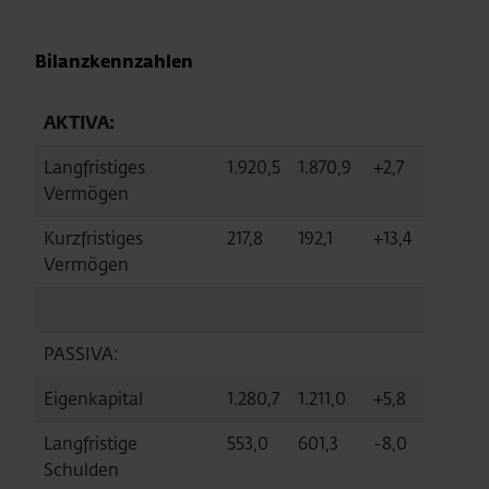
Bilanzkennzahlen
AKTIVA:
Langfristiges
1.920,5
1.870,9
+2,7
Vermögen
Kurzfristiges
217,8
192,1
+13,4
Vermögen
PASSIVA:
Eigenkapital
1.280,7
1.211,0
+5,8
Langfristige
553,0
601,3
-8,0
Schulden