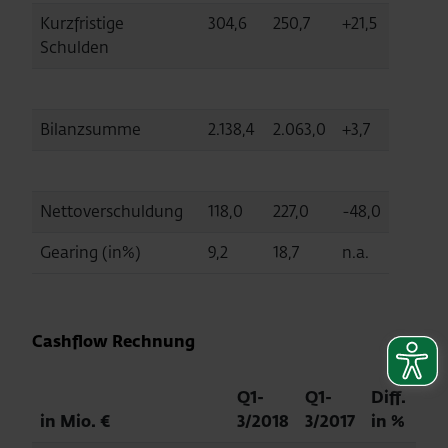
Kurzfristige
304,6
250,7
+21,5
Schulden
Bilanzsumme
2.138,4
2.063,0
+3,7
Nettoverschuldung
118,0
227,0
-48,0
Gearing (in%)
9,2
18,7
n.a.
Cashflow Rechnung
Q1-
Q1-
Diff.
in Mio. €
3/2018
3/2017
in %