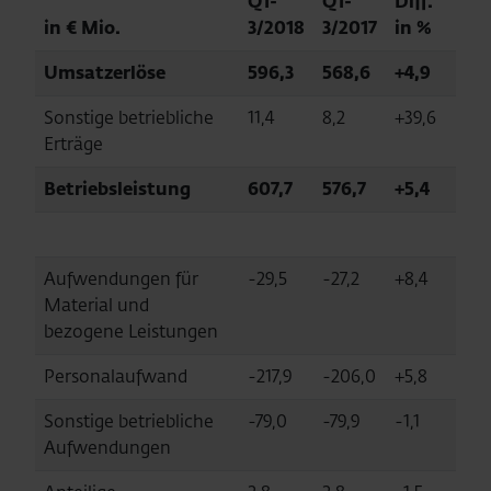
Q1-
Q1-
Diff.
in € Mio.
3/2018
3/2017
in %
Umsatzerlöse
596,3
568,6
+4,9
Sonstige betriebliche
11,4
8,2
+39,6
Erträge
Betriebsleistung
607,7
576,7
+5,4
Aufwendungen für
-29,5
-27,2
+8,4
Material und
bezogene Leistungen
Personalaufwand
-217,9
-206,0
+5,8
Sonstige betriebliche
-79,0
-79,9
-1,1
Aufwendungen