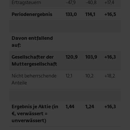
Ertragsteuern
-47,9
-40,8
+17,4
Periodenergebnis
133,0
114,1
+16,5
Davon entfallend
auf:
Gesellschafter der
120,9
103,9
+16,3
Muttergesellschaft
Nicht beherrschende
12,1
10,2
+18,2
Anteile
Ergebnis je Aktie (in
1,44
1,24
+16,3
€, verwässert =
unverwässert)