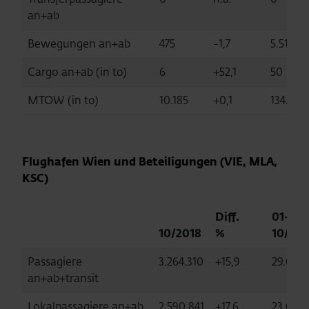
an+ab
Bewegungen an+ab
475
-1,7
5.510
Cargo an+ab (in to)
6
+52,1
50
MTOW (in to)
10.185
+0,1
134.797
Flughafen Wien und Beteiligungen (VIE, MLA,
KSC)
Diff.
01-
10/2018
%
10/201
Passagiere
3.264.310
+15,9
29.053.
an+ab+transit
Lokalpassagiere an+ab
2.590.841
+17,6
23.090