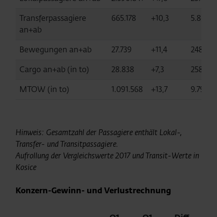
Transferpassagiere
665.178
+10,3
5.869.2
an+ab
Bewegungen an+ab
27.739
+11,4
248.68
Cargo an+ab (in to)
28.838
+7,3
258.961
MTOW (in to)
1.091.568
+13,7
9.791.9
Hinweis: Gesamtzahl der Passagiere enthält Lokal-,
Transfer- und Transitpassagiere.
Aufrollung der Vergleichswerte 2017 und Transit-Werte in
Kosice
Konzern-Gewinn- und Verlustrechnung