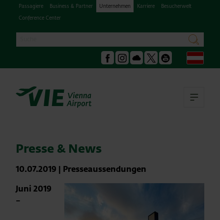
Passagiere
Business & Partner
Unternehmen
Karriere
Besucherwelt
Conference Center
Suche
suchen
Deu
Facebook
Instagram
Podcast
X
Youtube
Hau
Presse & News
10.07.2019
|
Presseaussendungen
Juni 2019
–