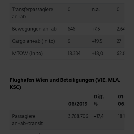
Transferpassagiere
0
n.a.
0
an+ab
Bewegungen an+ab
646
+7,5
2.649
Cargo an+ab (in to)
6
+19,5
27
MTOW (in to)
18.334
+18,0
62.868
Flughafen Wien und Beteiligungen (VIE, MLA,
KSC)
Diff.
01-
06/2019
%
06/20
Passagiere
3.768.706
+17,4
18.136.
an+ab+transit