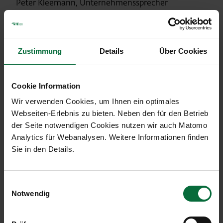
Peter Kleemann, Unternehmenssprecher
Tel.: (+43-1-) 7007-23000
E-Mail:
p.kleemann@viennaairport.com
Website:
www.viennaairport.com
Facebook:
www.facebook.com/flughafenwien
Zustimmung
Details
Über Cookies
Twitter:
PeterKleemannVIE
Cookie Information
Wir verwenden Cookies, um Ihnen ein optimales
Verkehrsentwicklung
Juni
Webseiten-Erlebnis zu bieten. Neben den für den Betrieb
der Seite notwendigen Cookies nutzen wir auch Matomo
Analytics für Webanalysen. Weitere Informationen finden
Flughafen Wien (VIE)
Sie in den Details.
Diff.
01-
06/2019
%
06/20
Einwilligungsauswahl
Notwendig
Passagiere
2.985.210
+19,7
14.666.
an+ab+transit