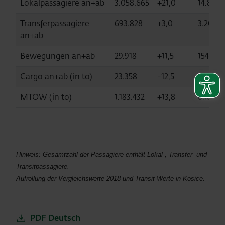
Lokalpassagiere an+ab
3.058.665
+21,0
14.828.
Transferpassagiere
693.828
+3,0
3.204.8
an+ab
Bewegungen an+ab
29.918
+11,5
154.474
Cargo an+ab (in to)
23.358
-12,5
143.883
MTOW (in to)
1.183.432
+13,8
6.184.4
Hinweis: Gesamtzahl der Passagiere enthält Lokal-, Transfer- und
Transitpassagiere.
Aufrollung der Vergleichswerte 2018 und Transit-Werte in Kosice.
PDF Deutsch