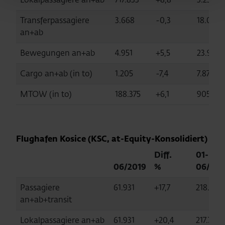
Transferpassagiere
3.668
-0,3
18.070
an+ab
Bewegungen an+ab
4.951
+5,5
23.942
Cargo an+ab (in to)
1.205
-7,4
7.872
MTOW (in to)
188.375
+6,1
905.915
Flughafen Kosice (KSC, at-Equity-Konsolidiert)
Diff.
01-
06/2019
%
06/201
Passagiere
61.931
+17,7
218.052
an+ab+transit
Lokalpassagiere an+ab
61.931
+20,4
217.795