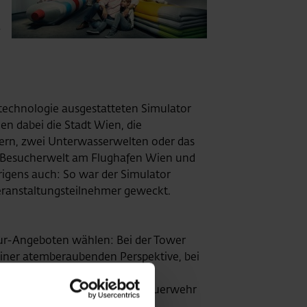
k
rtechnologie ausgestatteten Simulator
n dabei die Stadt Wien, die
iern, zwei Unterwasserwelten oder das
r Besucherwelt am Flughafen Wien und
rigens auch: So war der Simulator
Veranstaltungsteilnehmer geweckt.
our-Angeboten wählen: Bei der Tower
 einer atemberaubenden Perspektive, bei
0-Tour wird das größte
insatzzentrale der Flughafen-Feuerwehr