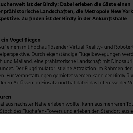
ucherwelt ist der Birdly: Dabei erleben die Gäste einen
er prähistorische Landschaften, die Metropole New Yor
pektive. Zu finden ist der Birdly in der Ankunftshalle
ein Vogel fliegen
: Auf einem mit hochauflösender Virtual Reality- und Robote
gelperspektive. Durch eigenständige Flügelbewegungen werde
 und Mailand, eine prähistorische Landschaft mit Dinosaur
ndet. Der Flugsimulator ist eine Attraktion im Rahmen de
nden. Für Veranstaltungen gemietet werden kann der Birdly üb
deren Anlässen im Einsatz und hat dabei das Interesse der 
ouren
al aus nächster Nähe erleben wollte, kann aus mehreren T
2. Stock des Flughafen-Towers und erleben den Standort aus
en-Betrieb in den Abendstunden, im Rahmen der Premium A38
en besichtigt, die Feuerwehr-Tour bringt die Gäste in die E
e Welt des exklusiven Reisens.