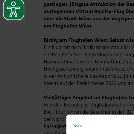
gestiegen. Jüngste Attraktion der Bes
aufregenden Virtual Reality-Flug üb
oder die Stadt Wien aus der Vogelpers
am Flughafen Wien.
Birdly am Flughafen Wien: Selbst wie 
Ein Flug mit dem Birdly ist spektakulär
erleben Besucher einen Flug aus der Vo
Häuserschluchten von Manhattan, Zürich
Hochgeschwindigkeitsrennen VRace erku
in der Ankunftshalle des Airports zu fi
bereits auf der Ferienmesse 2020 und an
Vielfältiges Angebot an Flughafen-T
Wer den Betrieb des Flughafens schon m
Blick Tour fahren die Besucher in den 2
der Night Tour erlebt man den Flughaf
Passagierflugzeug der Welt auch von inn
und die VIP-Tour zeigt den Besuchern di