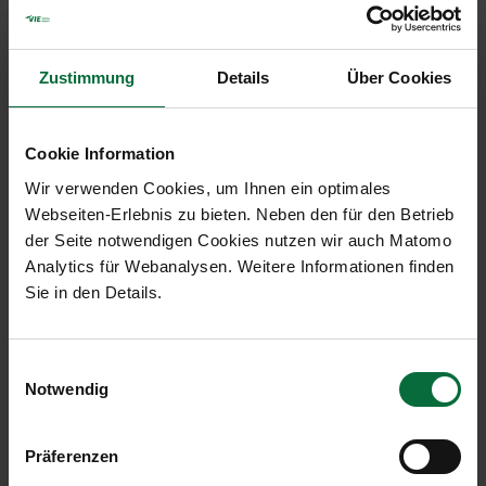
Echtzeitantworten mittels künstlicher Intelligenz
auf individuelle Fragen von Passagieren und allen
Interessierten. Zum Einsatz kommt dabei eine
Zustimmung
Details
Über Cookies
Chatbot-Lösung der Firma „E-Bot7“.
Detailauskünfte und Stichwortsuche
Cookie Information
Der „VIE-Bot“ beantwortet vollautomatisiert
Wir verwenden Cookies, um Ihnen ein optimales
konkrete Kundenanfragen zu allen Themen, die
Webseiten-Erlebnis zu bieten. Neben den für den Betrieb
den Flughafen betreffen. Mittels Stichwortsuche
der Seite notwendigen Cookies nutzen wir auch Matomo
können gezielt Informationen zu Restaurants und
Analytics für Webanalysen. Weitere Informationen finden
Shoppingmöglichkeiten, zu sämtlichen
Sie in den Details.
Passagierangeboten, zu Abläufen am Flughafen,
sowie auch zur Airport City abgefragt werden. Mit
jeder eingehenden Anfrage lernt der Bot dazu und
Einwilligungsauswahl
erweitert seine Inhalte.
Notwendig
Erweiterte Kontaktmöglichkeiten
Mit dem neuen Online-Service erweitert der
Präferenzen
Flughafen Wien seine Kontaktmöglichkeiten und