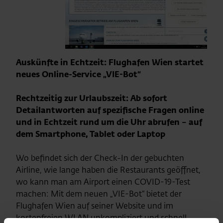
Auskünfte in Echtzeit: Flughafen Wien startet
neues Online-Service „VIE-Bot“
Rechtzeitig zur Urlaubszeit: Ab sofort
Detailantworten auf spezifische Fragen online
und in Echtzeit rund um die Uhr abrufen – auf
dem Smartphone, Tablet oder Laptop
Wo befindet sich der Check-In der gebuchten
Airline, wie lange haben die Restaurants geöffnet,
wo kann man am Airport einen COVID-19-Test
machen: Mit dem neuen „VIE-Bot“ bietet der
Flughafen Wien auf seiner Website und im
kostenfreien WLAN unkompliziert und schnell