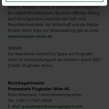
Air), Tobias Pogorevc (Helvetic Airways) und viele
andere. Aviation-Event ist eine exklusive Plattform
für Luftfahrtkonferenzen, die einen offenen Dialog
auf Führungsebene zwischen der Luft- und
Raumfahrtindustrie, der Wirtschaft und der Politik
fördert. Mehr Infos zur Veranstaltung gibt es unter
www.aviation-event.de
.
Bildtext:
Der brandneue AirportCity Space am Flughafen
Wien ist Veranstaltungsort des Aviation-Event 2021
(Credit: Flughafen Wien)
Rückfragehinweis:
Pressestelle Flughafen Wien AG
Peter Kleemann, Unternehmenssprecher
Tel.: (+43-1-) 7007-23000
E-Mail:
p.kleemann@viennaairport.com