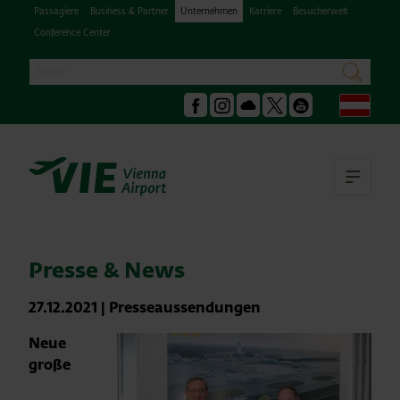
Passagiere
Business & Partner
Unternehmen
Karriere
Besucherwelt
Conference Center
Suche
suchen
Deu
Facebook
Instagram
Podcast
X
Youtube
Hau
Presse & News
27.12.2021
|
Presseaussendungen
Neue
große