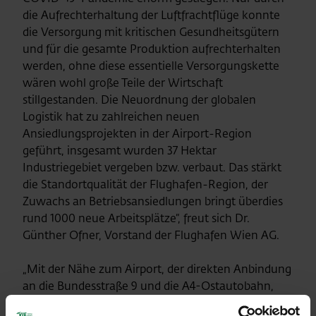
die Aufrechterhaltung der Luftfrachtflüge konnte
die Versorgung mit kritischen Gesundheitsgütern
und für die gesamte Produktion aufrechterhalten
werden, ohne diese essentielle Versorgungskette
wären wohl große Teile der Wirtschaft
stillgestanden. Die Neuordnung der globalen
Logistik hat zu zahlreichen neuen
Ansiedlungsprojekten in der Airport-Region
geführt, insgesamt wurden 37 Hektar
Industriegebiet vergeben bzw. verbaut. Das stärkt
die Standortqualität der Flughafen-Region, der
Zuwachs an Betriebsansiedlungen bringt überdies
rund 1000 neue Arbeitsplätze“, freut sich Dr.
Günther Ofner, Vorstand der Flughafen Wien AG.
„Mit der Nähe zum Airport, der direkten Anbindung
an die Bundesstraße 9 und die A4-Ostautobahn,
sowie an die Bahninfrastruktur bieten die