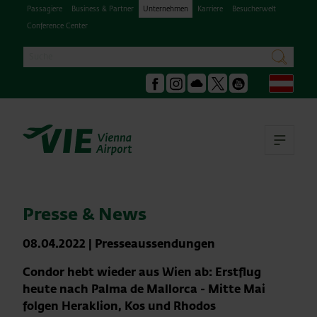
Passagiere
Business & Partner
Unternehmen
Karriere
Besucherwelt
Conference Center
Suche
suchen
Deu
Facebook
Instagram
Podcast
X
Youtube
Hau
Presse & News
08.04.2022
|
Presseaussendungen
Condor hebt wieder aus Wien ab: Erstflug
heute nach Palma de Mallorca - Mitte Mai
folgen Heraklion, Kos und Rhodos