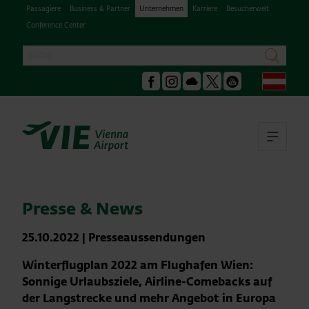
Passagiere
Business & Partner
Unternehmen
Karriere
Besucherwelt
Conference Center
Suche
suchen
Deu
Facebook
Instagram
Podcast
X
Youtube
Hau
Presse & News
25.10.2022
|
Presseaussendungen
Winterflugplan 2022 am Flughafen Wien:
Sonnige Urlaubsziele, Airline-Comebacks auf
der Langstrecke und mehr Angebot in Europa