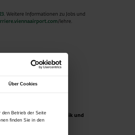
23
. Weitere Informationen zu Jobs und
arriere.viennaairport.com
/lehre.
Über Cookies
 den Betrieb der Seite
s in den Bereichen IT, Technik und
nen finden Sie in den