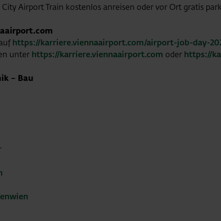
ity Airport Train kostenlos anreisen oder vor Ort gratis par
naairport.com
 auf
https://karriere.viennaairport.com/airport-job-day-20
en unter
https://karriere.viennaairport.com
oder
https://k
nik – Bau
r
m
fenwien