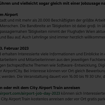
hren und vielleicht sogar gleich mit einer Jobzusage 
am Airport
tadt und mit mehr als 20.000 Beschäftigten der größte Arbeit
enschen. Die Bandbreite an Tätigkeiten ist dabei groß: In ü
passagiernahen Tätigkeiten nimmt der Flughafen Wien aktue
k und Bau auf. Auch Lehrlinge sind immer herzlich willkomme
3. Februar 2023
erhalten Interessierte viele Informationen und Einblicke in d
arbeitern und Mitarbeiterinnen aus den jeweiligen Fachbere
ngen fachspezifische Themen wie Software-Entwicklung, Digi
r AirportCity. Bei Interesse können vor Ort gleich Bewerb
werden. Die Veranstaltung dauert von 16.00 bis 19:30 Uhr, der
 oder mit dem City Airport Train anreisen
aairport.com/airport-job-day-2023
können sich Interessierte
ity Airport Train kostenlos anreisen oder vor Ort gratis par