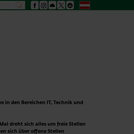
Suche
Deutsch
suchen
Facebook
Instagram
Podcast
X
Youtube
s in den Bereichen IT, Technik und
al dreht sich alles um freie Stellen
en sich über offene Stellen