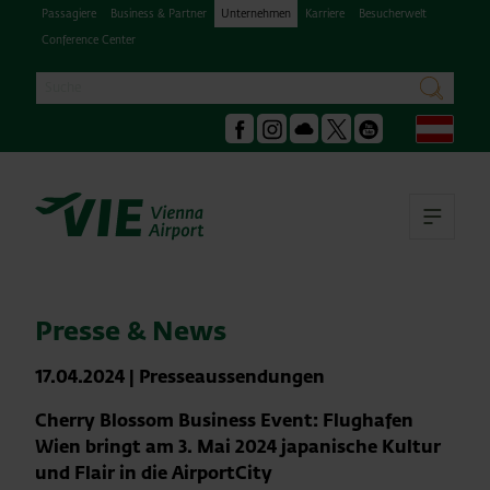
Passagiere
Business & Partner
Unternehmen
Karriere
Besucherwelt
Conference Center
Suche
suchen
Deu
Facebook
Instagram
Podcast
X
Youtube
Hau
Presse & News
17.04.2024
|
Presseaussendungen
Cherry Blossom Business Event: Flughafen
Wien bringt am 3. Mai 2024 japanische Kultur
und Flair in die AirportCity