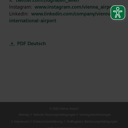
X:
twitter.com/flughafen_wien
Instagram:
www.instagram.com/vienna_airport
LinkedIn:
www.linkedin.com/company/vienna-
international-airport
PDF Deutsch
© 2026 Vienna Airport
Sitemap
Website-Nutzungsbedingungen
Vertragsbestimmungen
Impressum
Datenschutzerklärung
Zivilflugplatz-Benützungsbedingungen