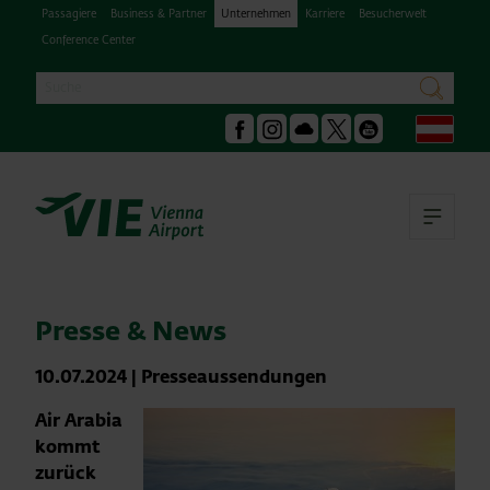
Passagiere
Business & Partner
Unternehmen
Karriere
Besucherwelt
Conference Center
Suche
suchen
Deu
Facebook
Instagram
Podcast
X
Youtube
Hau
Presse & News
10.07.2024
|
Presseaussendungen
Air Arabia
kommt
zurück