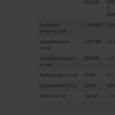
12/2024
Diff.
%
202
Passagiere
2.380.696
+8,8
an+ab+transit
Lokalpassagiere
2.010.474
+11,3
an+ab
Transferpassagiere
362.998
-3,1
an+ab
Bewegungen an+ab
17.667
+7,1
Cargo an+ab (in to)
25.023
+21,
MTOW (in to)
768.027
+7,9