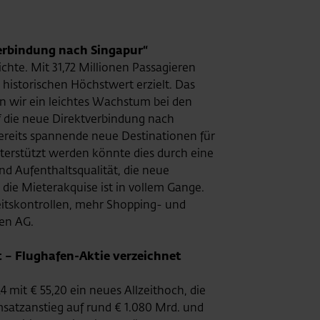
erbindung nach Singapur“
chte. Mit 31,72 Millionen Passagieren
istorischen Höchstwert erzielt. Das
en wir ein leichtes Wachstum bei den
f die neue Direktverbindung nach
bereits spannende neue Destinationen für
terstützt werden könnte dies durch eine
d Aufenthaltsqualität, die neue
die Mieterakquise ist in vollem Gange.
eitskontrollen, mehr Shopping- und
ien AG.
t – Flughafen-Aktie verzeichnet
 mit € 55,20 ein neues Allzeithoch, die
msatzanstieg auf rund € 1.080 Mrd. und