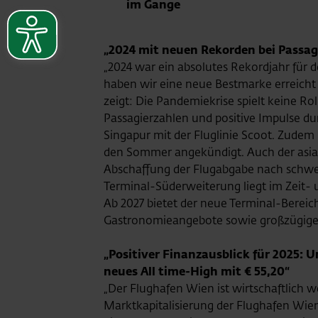
im Gange
„2024 mit neuen Rekorden bei Passa
„2024 war ein absolutes Rekordjahr für d
haben wir eine neue Bestmarke erreicht
zeigt: Die Pandemiekrise spielt keine Ro
Passagierzahlen und positive Impulse du
Singapur mit der Fluglinie Scoot. Zudem
den Sommer angekündigt. Auch der asiati
Abschaffung der Flugabgabe nach schwedi
Terminal-Süderweiterung liegt im Zeit- 
Ab 2027 bietet der neue Terminal-Berei
Gastronomieangebote sowie großzügige L
„Positiver Finanzausblick für 2025: 
neues All time-High mit € 55,20“
„Der Flughafen Wien ist wirtschaftlich w
Marktkapitalisierung der Flughafen Wien