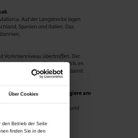
kok
Mallorca. Auf der Langstrecke lagen
chland, Spanien und Italien. Das
itannien.
d Vorkrisenniveau übertroffen. Der
as entspricht einem Plus von 22,5% im
84 Reisende (+18,2%) und liegt damit
uppe und rund 32 Mio. Passagiere am
Über Cookies
. Passagiere am Standort Wien und
eisende.
 den Betrieb der Seite
nen finden Sie in den
 von rund € 440 Mio. und ein