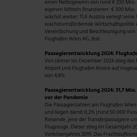
einen Nettogewinn von rund € 230 Mio. U
eigenen Mitteln finanzieren: € 300 Mio.
wächst weiter: TUI Austria verlegt sei
wachstumsfördernde Wirtschaftspolitik u
Vereinfachung und Beschleunigung von V
Flughafen Wien AG, fest.
Passagierentwicklung 2024: Flughafe
Von Jänner bis Dezember 2024 stieg das
Airport und Flughafen Kosice auf insgesa
von 4,8%.
Passagierentwicklung 2024: 31,7 Mio
vor der Pandemie
Die Passagierzahlen am Flughafen Wien s
und liegen damit 0,2% (rund 50.000 Passa
Reisende, jene der Transferpassagiere um 
Flugzeuge. Dieser stieg im Gesamtjahr 2
Vorkrisenjahres 2019. Das Frachtaufkomm