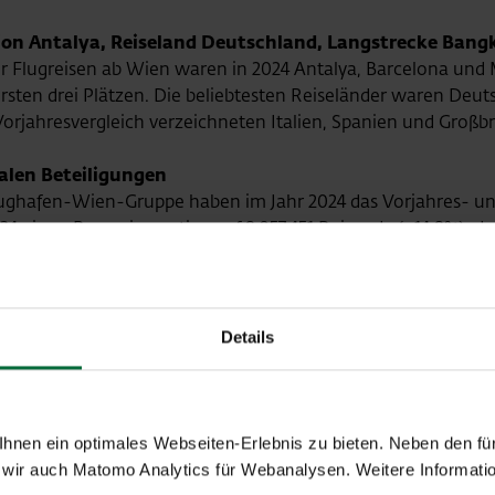
tion Antalya, Reiseland Deutschland, Langstrecke Bang
ür Flugreisen ab Wien waren in 2024 Antalya, Barcelona und 
sten drei Plätzen. Die beliebtesten Reiseländer waren Deuts
orjahresvergleich verzeichneten Italien, Spanien und Großbr
alen Beteiligungen
Flughafen-Wien-Gruppe haben im Jahr 2024 das Vorjahres- un
4 einen Passagieranstieg auf 8.957.451 Reisende (+14,8%), d
 Flughafen Kosice erreichte ein Passagierwachstum auf 735.3
025: Rund 42 Mio. Passagiere in der Flughafen-Wien-Gr
Details
ughafen Wien mit einem leichten Wachstum auf rund 32 Mio
en-Wien-Gruppe (inkl. Malta und Kosice) auf rund 42 Mio. R
nen ein optimales Webseiten-Erlebnis zu bieten. Neben den für
wir auch Matomo Analytics für Webanalysen. Weitere Informatio
Jahresende einen Umsatz von rund € 1.080 Mio., ein EBITDA