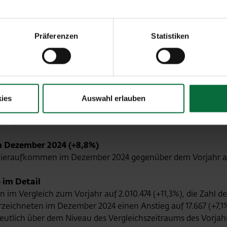
und € 230 Mio. zu erreichen. Die Investitionen 2025 werden 
dance erfolgt unter der Annahme, dass es zu keinen weitere
Präferenzen
Statistiken
mt.
: Anhaltend gute Passagierentwicklung zum Jahresend
 Passagieren im Dezember 2024 (+9,5%)
ies
Auswahl erlauben
hafen-Wien-Gruppe (Flughafen Wien, Malta Airport und Flug
023).
im Dezember 2024 (+8,8%)
ieraufkommen im Dezember 2024 gegenüber dem Vorjahr auf
 im Detail
n im Vergleich zum Vorjahr auf 2.010.474 (+11,3%), die Zahl d
eichneten im Dezember 2024 einen Anstieg auf 17.667 (+7,1%
utlich über dem Niveau des Vergleichszeitraums des Vorjah