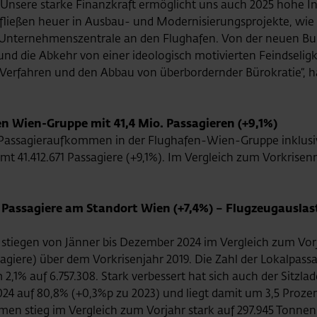
nsere starke Finanzkraft ermöglicht uns auch 2025 hohe Inv
 fließen heuer in Ausbau- und Modernisierungsprojekte, wie 
ne Unternehmenszentrale an den Flughafen. Von der neuen B
nd die Abkehr von einer ideologisch motivierten Feindseligke
erfahren und den Abbau von überbordernder Bürokratie“, häl
n Wien-Gruppe mit 41,4 Mio. Passagieren (+9,1%)
 Passagieraufkommen in der Flughafen-Wien-Gruppe inklusi
mt 41.412.671 Passagiere (+9,1%). Im Vergleich zum Vorkrisen
. Passagiere am Standort Wien (+7,4%) – Flugzeugausla
tiegen von Jänner bis Dezember 2024 im Vergleich zum Vorja
giere) über dem Vorkrisenjahr 2019. Die Zahl der Lokalpassa
2,1% auf 6.757.308. Stark verbessert hat sich auch der Sitzlad
024 auf 80,8% (+0,3%p zu 2023) und liegt damit um 3,5 Proze
en stieg im Vergleich zum Vorjahr stark auf 297.945 Tonnen 