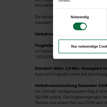
Details.
Periodenergebnis vor Minderheiten von r
Einwilligungsauswahl
Die aktuelle Passagier- und Finanz-Gui
Notwendig
massiven Verkehrsbeschränkungen kom
Verkehrsentwicklung Dezember 2024
Flughafen-Wien-Gruppe mit 3,0 Mio.
Nur notwendige Cook
Im Dezember 2024 verzeichnete die Flug
3.013.621 Reisende (+9,5% zu Dezember 2
Standort Wien: 2,4 Mio. Passagiere 
Auch am Flughafen Wien hat das Passag
Verkehrsentwicklung Dezember 2024
Die Zahl der Lokalpassagiere stieg in Wie
362.998 zurück. Die Flugbewegungen verz
Tonnen und einem Plus von 21,9% sehr de