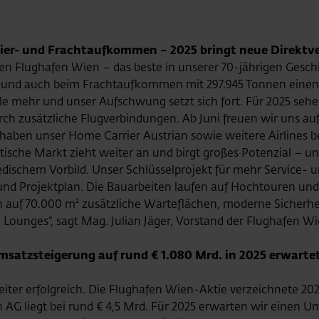
gier- und Frachtaufkommen – 2025 bringt neue Direktv
en Flughafen Wien – das beste in unserer 70-jährigen Geschi
 und auch beim Frachtaufkommen mit 297.945 Tonnen einen h
lle mehr und unser Aufschwung setzt sich fort. Für 2025 seh
rch zusätzliche Flugverbindungen. Ab Juni freuen wir uns au
 haben unser Home Carrier Austrian sowie weitere Airlines 
sche Markt zieht weiter an und birgt großes Potenzial – un
schem Vorbild. Unser Schlüsselprojekt für mehr Service- un
und Projektplan. Die Bauarbeiten laufen auf Hochtouren und 
ch auf 70.000 m² zusätzliche Warteflächen, moderne Sicherh
ounges“, sagt Mag. Julian Jäger, Vorstand der Flughafen W
Umsatzsteigerung auf rund € 1.080 Mrd. in 2025 erwarte
eiter erfolgreich. Die Flughafen Wien-Aktie verzeichnete 2024
 AG liegt bei rund € 4,5 Mrd. Für 2025 erwarten wir einen U