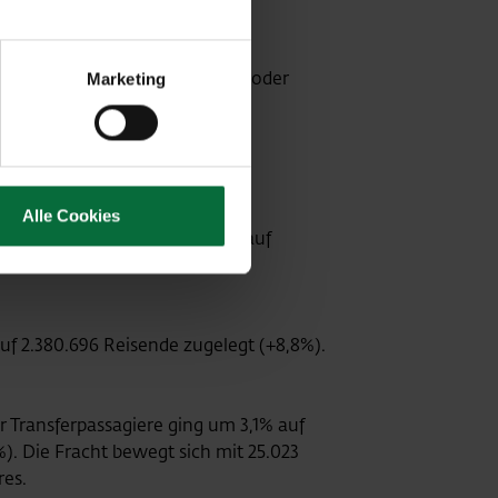
bei rund € 300 Mio. erwartet.
n geopolitischen Auswirkungen oder
Marketing
e
Alle Cookies
hafen Kosice) einen Anstieg auf
 2.380.696 Reisende zugelegt (+8,8%).
er Transferpassagiere ging um 3,1% auf
). Die Fracht bewegt sich mit 25.023
res.