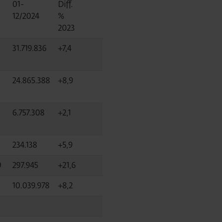
01-
Diff.
12/2024
%
3
2023
31.719.836
+7,4
24.865.388
+8,9
6.757.308
+2,1
234.138
+5,9
9
297.945
+21,6
10.039.978
+8,2