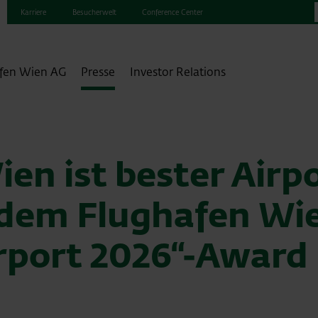
Karriere
Besucherwelt
Conference Center
fen Wien AG
Presse
Investor Relations
en ist bester Airp
t dem Flughafen Wi
rport 2026“-Award