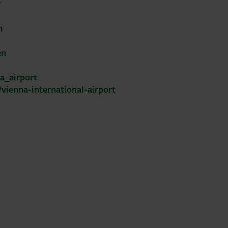
r
m
en
a_airport
ienna-international-airport