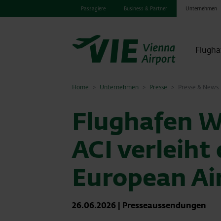
Passagiere
Business & Partner
Unternehmen
Flugha
Home
Unternehmen
Presse
Presse & News
Flughafen Wi
ACI verleih
European Ai
26.06.2026
|
Presseaussendungen