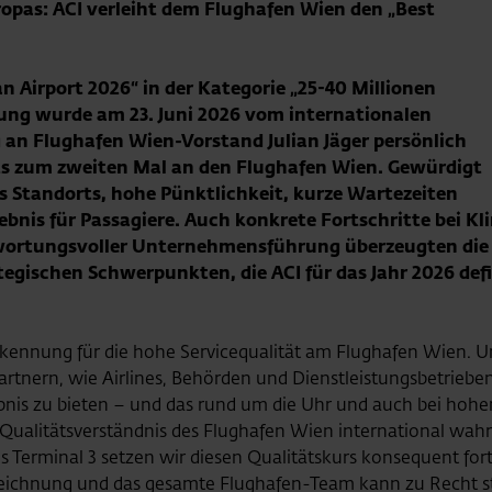
ropas: ACI verleiht dem Flughafen Wien den „Best
n Airport 2026“ in der Kategorie „25-40 Millionen
ung wurde am 23. Juni 2026 vom internationalen
 an Flughafen Wien-Vorstand Julian Jäger persönlich
ts zum zweiten Mal an den Flughafen Wien. Gewürdigt
es Standorts, hohe Pünktlichkeit, kurze Wartezeiten
ebnis für Passagiere. Auch konkrete Fortschritte bei Kl
wortungsvoller Unternehmensführung überzeugten die h
egischen Schwerpunkten, die ACI für das Jahr 2026 defin
rkennung für die hohe Servicequalität am Flughafen Wien. U
rtnern, wie Airlines, Behörden und Dienstleistungsbetriebe
lebnis zu bieten – und das rund um die Uhr und auch bei h
nd Qualitätsverständnis des Flughafen Wien international w
 Terminal 3 setzen wir diesen Qualitätskurs konsequent fort.
zeichnung und das gesamte Flughafen-Team kann zu Recht sto