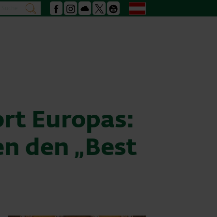
Suche
Deutsch
suchen
Facebook
Instagram
Podcast
X
Youtube
ort Europas:
en den „Best