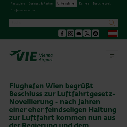
Passagiere
Business & Partner
Unternehmen
Karriere
Besucherwelt
Conference Center
Suche
suchen
Deu
Facebook
Instagram
Podcast
X
Youtube
Hau
Flughafen Wien begrüßt
Beschluss zur Luftfahrtgesetz-
Novellierung - nach Jahren
einer eher feindseligen Haltung
zur Luftfahrt kommen nun aus
der Regierung und dem