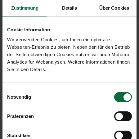
Verfahrensvereinfachung sehr zu begrüßen
Zustimmung
Details
Über Cookies
Die Flughafen Wien AG begrüßt den Beschluss zur
Novellierung des Luftfahrtgesetzes als wichtigen
Cookie Information
Hebel zur Weiterentwicklung des
Wir verwenden Cookies, um Ihnen ein optimales
Luftfahrtstandortes Österreich durch gute und
Webseiten-Erlebnis zu bieten. Neben den für den Betrieb
pragmatische Maßnahmen, die zur
der Seite notwendigen Cookies nutzen wir auch Matomo
Entbürokratisierung und Verfahrensvereinfachung
Analytics für Webanalysen. Weitere Informationen finden
beitragen.
Sie in den Details.
Dr. Günther Ofner, Vorstand der Flughafen Wien
AG, sagt dazu: „Der Wettbewerb um Airlines und
Einwilligungsauswahl
Fluggäste hat in den vergangenen Jahren deutlich
Notwendig
zugenommen, deshalb werden die nationalen
Rahmenbedingungen immer wichtiger, um als
Präferenzen
Österreichs internationaler Flughafen
wettbewerbsfähig zu bleiben. Nach Jahren einer
eher feindseligen Einstellung zur Luftfahrt kommen
Statistiken