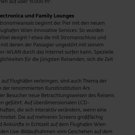
hen auf über 19.000 m².
lectronica und Family Lounges
tronomieareals beginnt der Pier mit den neuen
Flughafen Wien innovative Services: So wurden
öbel designt ? etwa die mit Stromanschluss und
 mit denen der Passagier ungestört mit seinem
n-WLAN durch das Internet surfen kann. Spezielle
ichkeiten für die jüngsten Reisenden, sich die Zeit
 auf Flughäfen verbringen, sind auch Thema der
n der renommierten Kunstinstitution Ars
 der Besucher neue Betrachtungsweisen des Reisens
en geführt: Auf überdimensionalen LCD-
aften, die sich interaktiv verändern, wenn eine
hreitet. Die auf mehreren Screens großflächig
 und Ankünfte in Echtzeit auf dem Flughafen Wien
“ werden Live-Bildaufnahmen vom Geschehen auf dem