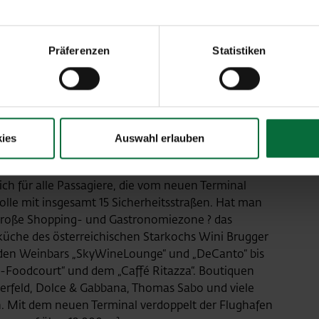
lange Vorbereitungsphase voraus: Über mehrere
nten, wie Gepäckssortieranlage und
eb vorbereitet und getestet. In einem viermonatigen
Präferenzen
Statistiken
wurden alle Abläufe im Terminal durchgespielt, über
 rund 85.000 Gepäcksstücke eingecheckt. Über
andort-Partnern, wie Fluglinien, Behörden und
euen Terminal eingeschult.
ies
Auswahl erlauben
gebot: Gourmet-Restaurants und exklusive
ch für alle Passagiere, die vom neuen Terminal
rolle mit insgesamt 15 Sicherheitsstraßen. Hat man
e große Shopping- und Gastronomiezone ? das
küche des österreichischen Starkochs Wini Brugger
n den Weinbars „SkyWineLounge“ und „DeCanto“ bis
Foodcourt“ und dem „Caffé Ritazza“. Boutiquen
erfeld, Dolce & Gabbana, Thomas Sabo und viele
n. Mit dem neuen Terminal verdoppelt der Flughafen