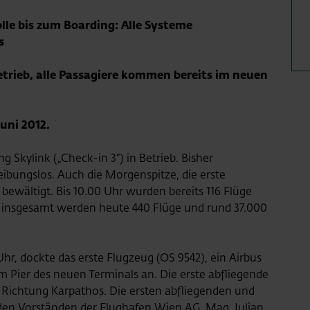
lle bis zum Boarding: Alle Systeme
s
etrieb, alle Passagiere kommen bereits im neuen
uni 2012.
g Skylink („Check-in 3“) in Betrieb. Bisher
ibungslos. Auch die Morgenspitze, die erste
bewältigt. Bis 10.00 Uhr wurden bereits 116 Flüge
, insgesamt werden heute 440 Flüge und rund 37.000
r, dockte das erste Flugzeug (OS 9542), ein Airbus
m Pier des neuen Terminals an. Die erste abfliegende
) Richtung Karpathos. Die
ersten abfliegenden und
den
Vorständen der Flughafen Wien AG, Mag. Julian