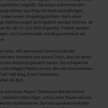
O) persönlich begrüßt. Die ersten ankommenden
 junge Mütter aus Prag mit ihren sechsjährigen
 zudem einen Shoppinggutschein. Nach einer
ige Optimierungen durchgeführt werden können, ist
als für den 21. Juni 2012 angesetzt. Freilich werden
lgen, um Funktionalität und Bequemlichkeit am
rn.
fen Wien. Mit dem neuen Terminal tritt der
anke dem Vorstand und seinem Team, dass sie dieses
eichen Abschluß gebracht haben. Die erfolgreiche
es zukunftsgerichteten Kurses, den das Unternehmen
hat“, hält Mag. Erwin Hameseder,
Wien AG fest.
e wie einen Airport-Terminal in Betrieb nimmt
resümiert Julian Jäger, „umso mehr freuen wir uns,
oblemlos funktionieren. Summa summarum dürfen