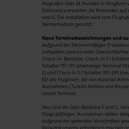
Flughafen über 24 Stunden in Ringform vi
Elektronica erwarten die Reisenden auf
und G.
Die Installation wird vom Flughaf
Werbemedium genutzt.
Neue Terminalbezeichnungen und zus
Aufgrund der flächenmäßigen Erweiter
Leitsystem zwecks mehr Übersichtlichkei
Check-in-Bereiche: Check-in 1 ? Schalter
Schalter 111-139 (ehemaliger Terminal 1A
2) und Check-in 3 ? Schalter 301-399 (ne
für alle Fluglinien, die von Austrian Air
Ausnahmen (Turkish Airlines und Brussels)
neuen Terminal.
Neu sind die Gate-Bereiche F und G. Von
Flüge abfliegen. Ausnahmen stellen beisp
aufgrund der geltenden Vorschriften ges
Reisedokumente erforderlich machen un