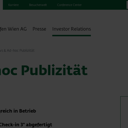
Karriere
Besucherwelt
Conference Center
fen Wien AG
Presse
Investor Relations
s & Ad-hoc Publizität
oc Publizität
reich in Betrieb
Check-in 3“ abgefertigt