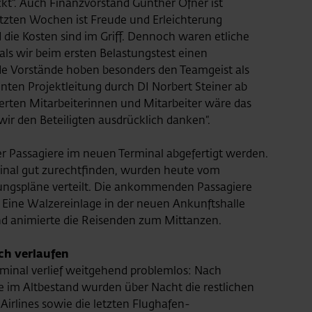
ckt“. Auch Finanzvorstand Günther Ofner ist
etzten Wochen ist Freude und Erleichterung
 die Kosten sind im Griff. Dennoch waren etliche
ls wir beim ersten Belastungstest einen
ide Vorstände hoben besonders den Teamgeist als
nten Projektleitung durch DI Norbert Steiner ab
ierten Mitarbeiterinnen und Mitarbeiter wäre das
r den Beteiligten ausdrücklich danken“.
r Passagiere im neuen Terminal abgefertigt werden.
minal gut zurechtfinden, wurden heute vom
ungspläne verteilt. Die ankommenden Passagiere
 Eine Walzereinlage in der neuen Ankunftshalle
d animierte die Reisenden zum Mittanzen.
ich verlaufen
minal verlief weitgehend problemlos: Nach
e im Altbestand wurden über Nacht die restlichen
Airlines sowie die letzten Flughafen-