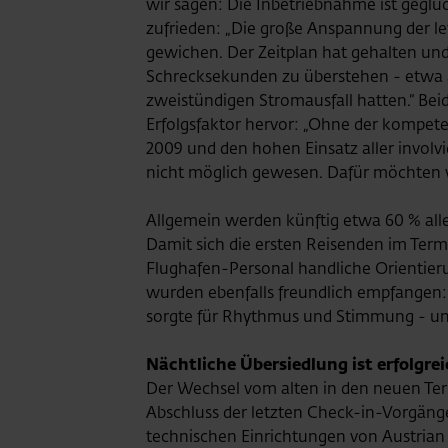
wir sagen: Die Inbetriebnahme ist geglü
zufrieden: „Die große Anspannung der l
gewichen. Der Zeitplan hat gehalten und
Schrecksekunden zu überstehen - etwa a
zweistündigen Stromausfall hatten.“ Be
Erfolgsfaktor hervor: „Ohne der kompete
2009 und den hohen Einsatz aller involv
nicht möglich gewesen. Dafür möchten wi
Allgemein werden künftig etwa 60 % alle
Damit sich die ersten Reisenden im Ter
Flughafen-Personal handliche Orientier
wurden ebenfalls freundlich empfangen:
sorgte für Rhythmus und Stimmung - un
Nächtliche Übersiedlung ist erfolgre
Der Wechsel vom alten in den neuen Ter
Abschluss der letzten Check-in-Vorgäng
technischen Einrichtungen von Austrian 