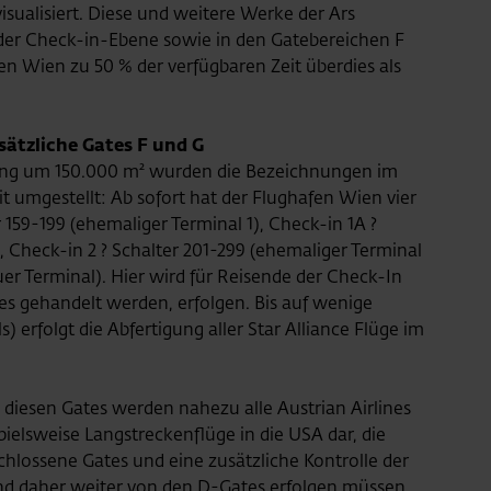
sualisiert. Diese und weitere Werke der Ars
 der Check-in-Ebene sowie in den Gatebereichen F
en Wien zu 50 % der verfügbaren Zeit überdies als
ätzliche Gates F und G
ung um 150.000 m² wurden die Bezeichnungen im
t umgestellt: Ab sofort hat der Flughafen Wien vier
 159-199 (ehemaliger Terminal 1), Check-in 1A ?
), Check-in 2 ? Schalter 201-299 (ehemaliger Terminal
uer Terminal). Hier wird für Reisende der Check-In
lines gehandelt werden, erfolgen. Bis auf wenige
 erfolgt die Abfertigung aller Star Alliance Flüge im
 diesen Gates werden nahezu alle Austrian Airlines
ielsweise Langstreckenflüge in die USA dar, die
chlossene Gates und eine zusätzliche Kontrolle der
d daher weiter von den D-Gates erfolgen müssen.