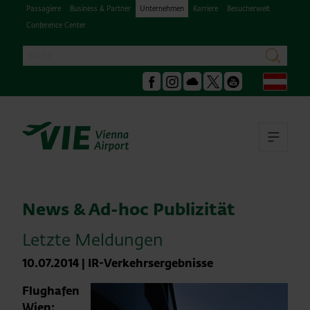
Passagiere
Business & Partner
Unternehmen
Karriere
Besucherwelt
Conference Center
Suche
suchen
Deu
Facebook
Instagram
Podcast
X
Youtube
Hau
News & Ad-hoc Publizität
Letzte Meldungen
10.07.2014
|
IR-Verkehrsergebnisse
Flughafen
Wien: