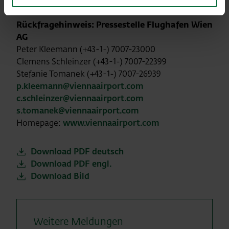
Rückfragehinweis: Pressestelle Flughafen Wien
AG
Peter Kleemann (+43-1-) 7007-23000
Clemens Schleinzer (+43-1-) 7007-22399
Stefanie Tomanek (+43-1-) 7007-26939
p.kleemann@viennaairport.com
c.schleinzer@viennaairport.com
s.tomanek@viennaairport.com
Homepage:
www.viennaairport.com
Download PDF deutsch
Download PDF engl.
Download Bild
Weitere Meldungen