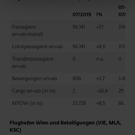
01-
07/2019
?%
07/201
Passagiere
96.141
+7,1
314.190
an+ab+transit
Lokalpassagiere an+ab
96.141
+8,0
313.933
Transferpassagiere
0
n.a.
0
an+ab
Bewegungen an+ab
806
+3,7
3.455
Cargo an+ab (in to)
2
-66,4
29
MTOW (in to)
23.728
+8,5
86.566
Flughafen Wien und Beteiligungen (VIE, MLA,
KSC)