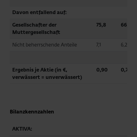
Davon entfallend auf:
Gesellschafter der
75,8
66,1
Muttergesellschaft
Nicht beherrschende Anteile
7,1
6,2
Ergebnis je Aktie (in €,
0,90
0,79
verwässert = unverwässert)
Bilanzkennzahlen
AKTIVA: