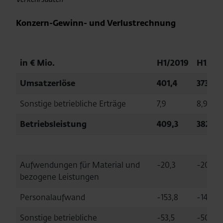
Konzern-Gewinn- und Verlustrechnung
in € Mio.
H1/2019
H1/20
Umsatzerlöse
401,4
373,5
Sonstige betriebliche Erträge
7,9
8,9
Betriebsleistung
409,3
382,4
Aufwendungen für Material und
-20,3
-20,0
bezogene Leistungen
Personalaufwand
-153,8
-145,2
Sonstige betriebliche
-53,5
-50,7