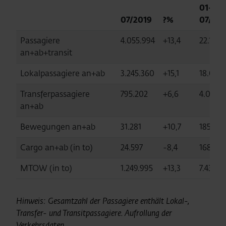
01-
07/2019
?%
07/20
Passagiere
4.055.994
+13,4
22.192.1
an+ab+transit
Lokalpassagiere an+ab
3.245.360
+15,1
18.074.
Transferpassagiere
795.202
+6,6
4.000.
an+ab
Bewegungen an+ab
31.281
+10,7
185.755
Cargo an+ab (in to)
24.597
-8,4
168.48
MTOW (in to)
1.249.995
+13,3
7.434.4
Hinweis: Gesamtzahl der Passagiere enthält Lokal-,
Transfer- und Transitpassagiere.
Aufrollung der
Verkehrsdaten