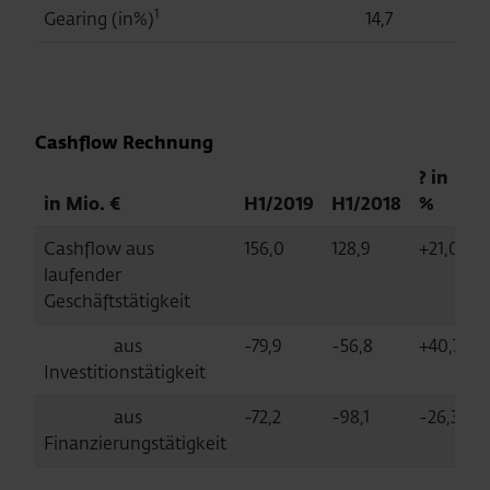
1
Gearing (in%)
14,7
15
Cashflow Rechnung
? in
in Mio. €
H1/2019
H1/2018
%
Cashflow aus
156,0
128,9
+21,0
laufender
Geschäftstätigkeit
aus
-79,9
-56,8
+40,7
Investitionstätigkeit
aus
-72,2
-98,1
-26,3
Finanzierungstätigkeit