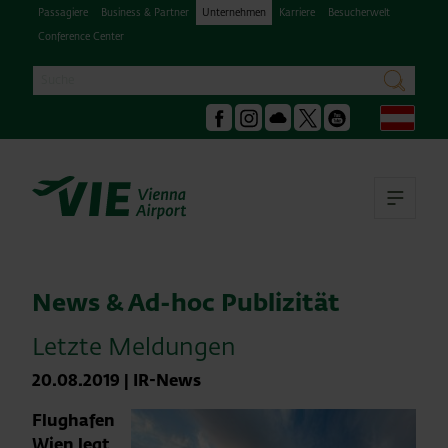
Passagiere
Business & Partner
Unternehmen
Karriere
Besucherwelt
Conference Center
Suche
suchen
Deu
Facebook
Instagram
Podcast
X
Youtube
Hau
News & Ad-hoc Publizität
Letzte Meldungen
20.08.2019
|
IR-News
Flughafen
Wien legt