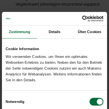
Vergleichswert Jahresbeginn entsprechend angepasst
Verkehrsentwicklung
Juli
Flughafen Wien (VIE)
Zustimmung
Details
Über Cookies
01-
07/2019
?%
07/201
Cookie Information
Passagiere
3.161.400
+15,8
17.827.6
Wir verwenden Cookies, um Ihnen ein optimales
an+ab+transit
Webseiten-Erlebnis zu bieten. Neben den für den Betrieb
der Seite notwendigen Cookies nutzen wir auch Matomo
Lokalpassagiere an+ab
2.356.272
+19,0
13.733.
Analytics für Webanalysen. Weitere Informationen finden
Sie in den Details.
Transferpassagiere
789.696
+6,7
3.976.4
an+ab
Bewegungen an+ab
25.169
+12,3
153.052
Einwilligungsauswahl
Notwendig
Cargo an+ab in to
23.348
-8,4
159.332