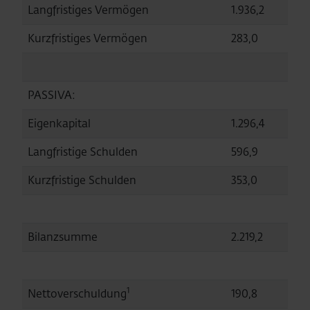
Langfristiges Vermögen
1.936,2
1.
Kurzfristiges Vermögen
283,0
2
PASSIVA:
Eigenkapital
1.296,4
1.
Langfristige Schulden
596,9
54
Kurzfristige Schulden
353,0
31
Bilanzsumme
2.219,2
2.
1
Nettoverschuldung
190,8
19