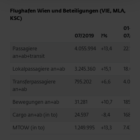
Flughafen Wien und Beteiligungen (VIE, MLA,
KSC)
01-
07/2019
?%
07/20
Passagiere
4.055.994
+13,4
22.192.1
an+ab+transit
Lokalpassagiere an+ab
3.245.360
+15,1
18.074.
Transferpassagiere
795.202
+6,6
4.000.
an+ab
Bewegungen an+ab
31.281
+10,7
185.755
Cargo an+ab (in to)
24.597
-8,4
168.48
MTOW (in to)
1.249.995
+13,3
7.434.4