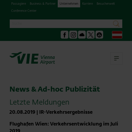
Passagiere
Business & Partner
Unternehmen
Karriere
Besucherwelt
Conference Center
Suche
suchen
Deu
Facebook
Instagram
Podcast
X
Youtube
Hau
News & Ad-hoc Publizität
Letzte Meldungen
20.08.2019
|
IR-Verkehrsergebnisse
Flughafen Wien: Verkehrsentwicklung im Juli
2019