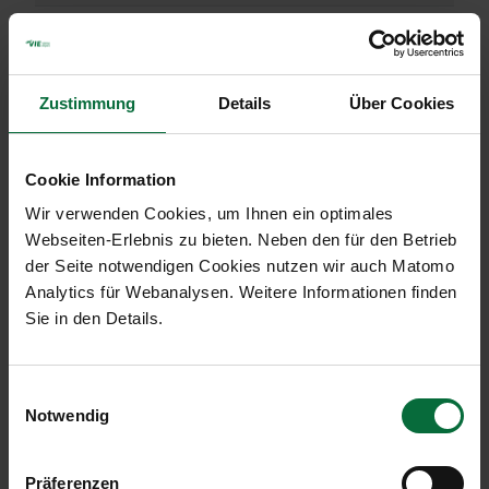
Bewegungen an+ab
25.169
+12,3
153.052
Cargo an+ab in to
23.348
-8,4
159.332
Zustimmung
Details
Über Cookies
MTOW in to
1.025.011
+15,1
6.240.6
Cookie Information
Malta Airport (MLA, vollkonsolidiert)
Wir verwenden Cookies, um Ihnen ein optimales
07/2019
?%
01-07/
Webseiten-Erlebnis zu bieten. Neben den für den Betrieb
Passagiere an+ab+transit
798.453
+5,6
4.050.3
der Seite notwendigen Cookies nutzen wir auch Matomo
Analytics für Webanalysen. Weitere Informationen finden
Lokalpassagiere an+ab
792.947
+5,7
4.026.6
Sie in den Details.
Transferpassagiere an+ab
5.506
-3,7
23.526
Einwilligungsauswahl
Bewegungen an+ab
5.306
+4,5
29.248
Notwendig
Cargo an+ab (in to)
1.247
-8,5
9.118
Präferenzen