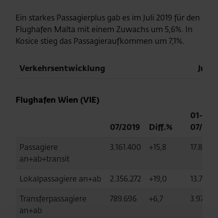
Ein starkes Passagierplus gab es im Juli 2019 für den
Flughafen Malta mit einem Zuwachs um 5,6%. In
Kosice stieg das Passagieraufkommen um 7,1%.
Verkehrsentwicklung
Juli
Flughafen Wien (VIE)
01-
07/2019
Diff.%
07/201
Passagiere
3.161.400
+15,8
17.827.6
an+ab+transit
Lokalpassagiere an+ab
2.356.272
+19,0
13.733.6
Transferpassagiere
789.696
+6,7
3.976.4
an+ab