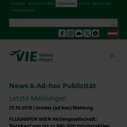
Passagiere
Business & Partner
Unternehmen
Karriere
Besucherwelt
Conference Center
Suche
suchen
Deu
Facebook
Instagram
Podcast
X
Youtube
Hau
News & Ad-hoc Publizität
Letzte Meldungen
25.10.2019
|
Insider (ad hoc) Meldung
FLUGHAFEN WIEN Aktiengesellschaft:
Rückkauf von bis zu 840.000 Inhaberaktien