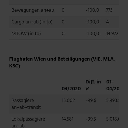
Bewegungen an+ab
0
-100,0
773
Cargo an+ab (in to)
0
-100,0
4
MTOW (in to)
0
-100,0
14.972
Flughafen Wien und Beteiligungen (VIE, MLA,
KSC)
Diff. in
01-
04/2020
%
04/2020
Passagiere
15.002
-99,6
5.993.528
an+ab+transit
Lokalpassagiere
14.581
-99,5
5.018.054
an+ab