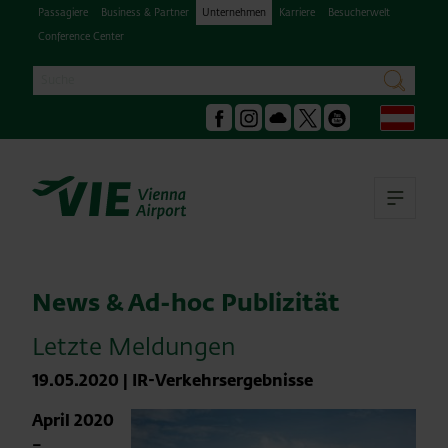
Passagiere
Business & Partner
Unternehmen
Karriere
Besucherwelt
Conference Center
Suche
suchen
Deu
Facebook
Instagram
Podcast
X
Youtube
Hau
News & Ad-hoc Publizität
Letzte Meldungen
19.05.2020
|
IR-Verkehrsergebnisse
April 2020
–