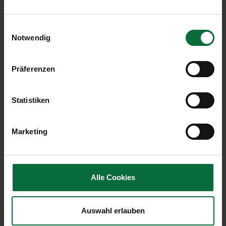
MTOW in to
87.845
-90,7
2.100.254
Einwilligungsauswahl
Notwendig
Malta Airport (MLA, vollkonsolidiert)
Präferenzen
Diff. in
01-
Statistiken
04/2020
%
04/2020
Passagiere
2.370
-99,6
1.011.421
Marketing
an+ab+transit
Lokalpassagiere
2.318
-99,6
1.003.877
an+ab
Alle Cookies
Transferpassagiere
0
-100,0
7.366
an+ab
Auswahl erlauben
Bewegungen an+ab
259
-94,3
8.726