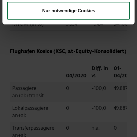
Nur notwendige Cookies
Cargo an+ab (in to)
1.162
-12,9
5.117
MTOW (in to)
9.534
-94,4
341.004
Flughafen Kosice (KSC, at-Equity-Konsolidiert)
Diff. in
01-
04/2020
%
04/2020
Passagiere
0
-100,0
49.887
an+ab+transit
Lokalpassagiere
0
-100,0
49.887
an+ab
Transferpassagiere
0
n.a.
0
an+ab