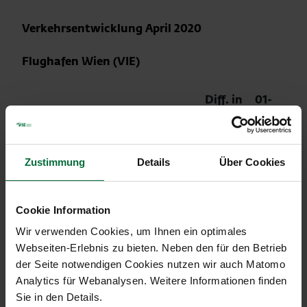
Verkehrsentwicklung April 2020
Flughafen Wien (VIE)
Diff. in
01-
04/2020
%
04/2020
Passagiere
12.632
-99,5
4.932.220
an+ab+transit
Zustimmung
Details
Über Cookies
Lokalpassagiere
12.263
-99,4
3.964.290
an+ab
Cookie Information
Wir verwenden Cookies, um Ihnen ein optimales
Transferpassagiere
324
-99,9
962.110
Webseiten-Erlebnis zu bieten. Neben den für den Betrieb
an+ab
der Seite notwendigen Cookies nutzen wir auch Matomo
Bewegungen an+ab
960
-95,8
49.573
Analytics für Webanalysen. Weitere Informationen finden
Sie in den Details.
Cargo an+ab in to
14.539
-38,2
77.863