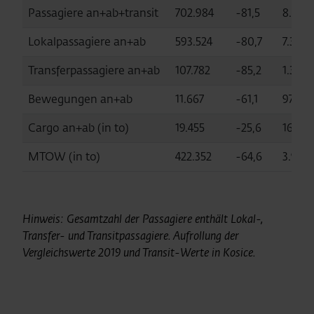
Passagiere an+ab+transit
702.984
-81,5
8.662
Lokalpassagiere an+ab
593.524
-80,7
7.333.
Transferpassagiere an+ab
107.782
-85,2
1.319.
Bewegungen an+ab
11.667
-61,1
97.530
Cargo an+ab (in to)
19.455
-25,6
169.8
MTOW (in to)
422.352
-64,6
3.972.
Hinweis: Gesamtzahl der Passagiere enthält Lokal-,
Transfer- und Transitpassagiere.
Aufrollung der
Vergleichswerte 2019 und Transit-Werte in Kosice.