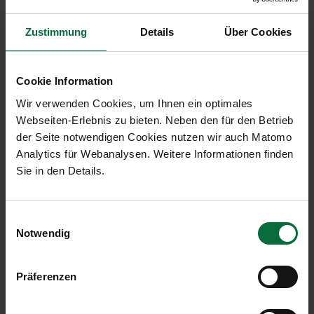
www.facebook.com/flughafenwien
Twitter:
twitter.com/flughafen_wien
Zustimmung
Details
Über Cookies
Verkehrsentwicklung September 2020
Cookie Information
Wir verwenden Cookies, um Ihnen ein optimales
Flughafen Wien (VIE)
Webseiten-Erlebnis zu bieten. Neben den für den Betrieb
09/2020
Diff. %
01-0
der Seite notwendigen Cookies nutzen wir auch Matomo
Analytics für Webanalysen. Weitere Informationen finden
Passagiere an+ab+transit
562.247
-81,1
7.026.
Sie in den Details.
Lokalpassagiere an+ab
453.358
-79,8
5.707.
Einwilligungsauswahl
Transferpassagiere an+ab
107.218
-85,2
1.309
Notwendig
Bewegungen an+ab
9.345
-61,4
80.58
Präferenzen
Cargo an+ab in to
18.153
-27,1
157.87
MTOW in to
342.566
-64,9
3.355.