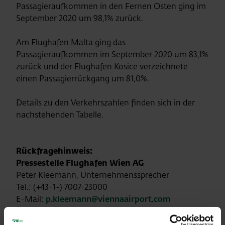
Passagieraufkommen in den Fernen Osten ging im
September 2020 um 98,1% zurück.
Am Flughafen Malta ging das
Passagieraufkommen im September 2020 um 83,1%
zurück und der Flughafen Kosice verzeichnete
einen Passagierrückgang um 81,0%.
Details zu den Verkehrszahlen finden sich in der
nachstehenden Tabelle.
Rückfragehinweis:
Pressestelle Flughafen Wien AG
Peter Kleemann, Unternehmenssprecher
Tel.: (+43-1-) 7007-23000
E-Mail:
p.kleemann@viennaairport.com
Website:
www.viennaairport.com
Facebook: