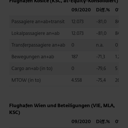
Flughafen Kosice (KSC, at-Equity-Konsolidiert)
09/2020
Diff.%
01-0
Passagiere an+ab+transit
12.073
-81,0
84.316
Lokalpassagiere an+ab
12.073
-81,0
84.316
Transferpassagiere an+ab
0
n.a.
0
Bewegungen an+ab
187
-71,3
1.273
Cargo an+ab (in to)
0
-79,6
5
MTOW (in to)
4.558
-75,4
26.525
Flughafen Wien und Beteiligungen (VIE, MLA,
KSC)
09/2020
Diff.%
01-0