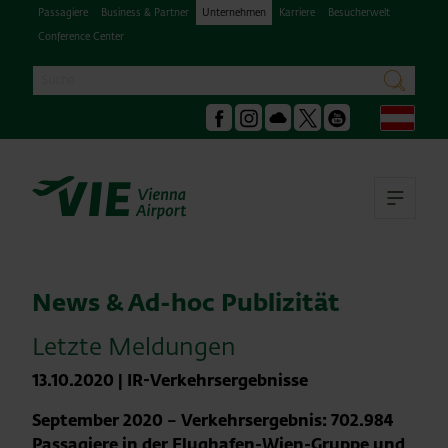
Passagiere
Business & Partner
Unternehmen
Karriere
Besucherwelt
Conference Center
Suche
suchen
Deu
Facebook
Instagram
Podcast
X
Youtube
Hau
News & Ad-hoc Publizität
Letzte Meldungen
13.10.2020
|
IR-Verkehrsergebnisse
September 2020 – Ver
kehrsergebnis: 702.984
Passagiere in der Flughafen-Wien-Gruppe und