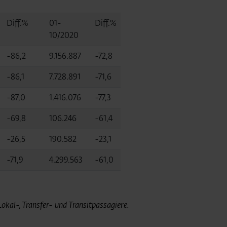
Diff.%
01-
Diff.%
10/2020
-86,2
9.156.887
-72,8
-86,1
7.728.891
-71,6
-87,0
1.416.076
-77,3
-69,8
106.246
-61,4
-26,5
190.582
-23,1
-71,9
4.299.563
-61,0
kal-, Transfer- und Transitpassagiere.