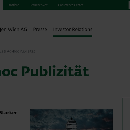
Karriere
Besucherwelt
Conference Center
fen Wien AG
Presse
Investor Relations
s & Ad-hoc Publizität
oc Publizität
Starker