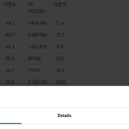
Diff.%
01-
Diff.%
10/2020
-86,7
7.404.986
-72,4
-86,7
5.987.546
-70,7
-86,9
1.405.870
-77,4
-70,3
87.566
-61,2
-26,7
177.415
-24,3
-72,6
3.620.301
-60,6
Details