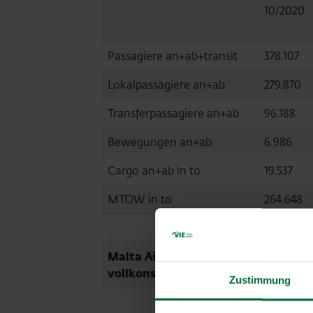
10/2020
Passagiere an+ab+transit
378.107
Lokalpassagiere an+ab
279.870
Transferpassagiere an+ab
96.188
Bewegungen an+ab
6.986
Cargo an+ab in to
19.537
MTOW in to
264.648
Malta Airport (MLA,
vollkonsolidiert)
Zustimmung