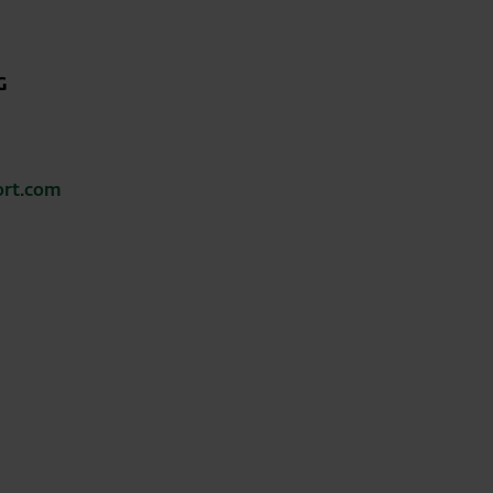
G
ort.com