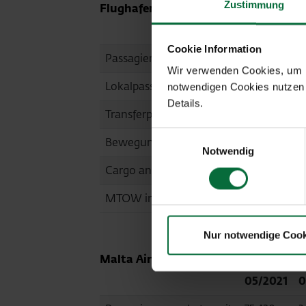
Zustimmung
Flughafen Wien (VIE)
05/2021
0
Cookie Information
Passagiere an+ab+transit
399.518
2
Wir verwenden Cookies, um Ih
Lokalpassagiere an+ab
253.580
1
notwendigen Cookies nutzen 
Details.
Transferpassagiere an+ab
143.736
4
Einwilligungsauswahl
Bewegungen an+ab
5.806
1
Notwendig
Cargo an+ab in to
21.815
1
MTOW in to
264.197
9
Nur notwendige Cook
Malta Airport (MLA, vollkonsolidiert)
05/2021
0