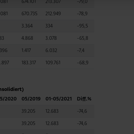
.081
674.101
213.307
-79,0
.081
670.735
212.949
-78,9
3.364
334
-95,5
83
4.868
3.078
-65,8
.396
1.417
6.032
-7,4
1.897
183.317
109.761
-68,9
solidiert)
5/2020
05/2019
01-05/2021
Diff.%
39.205
12.683
-74,6
39.205
12.683
-74,6