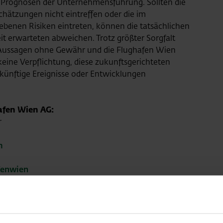
Prognosen der Unternehmensführung. Sollten die
hätzungen nicht eintreffen oder die im
ebenen Risiken eintreten, können die tatsächlichen
it erwarteten abweichen. Trotz größter Sorgfalt
 Aussagen ohne Gewähr und die Flughafen Wien
ine Verpflichtung, diese zukunftsgerichteten
ukünftige Ereignisse oder Entwicklungen
afen Wien AG:
r
m
fenwien