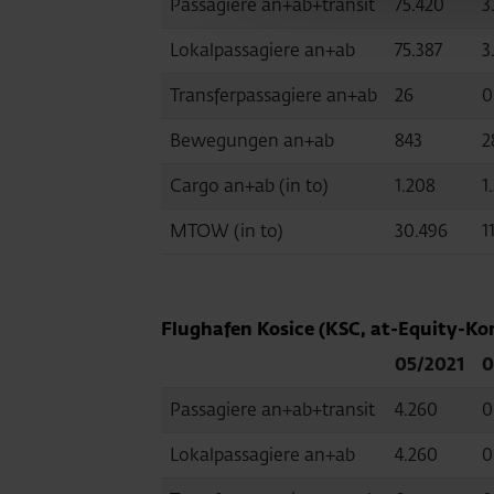
Passagiere an+ab+transit
75.420
3
Lokalpassagiere an+ab
75.387
3
Transferpassagiere an+ab
26
0
Bewegungen an+ab
843
2
Cargo an+ab (in to)
1.208
1
MTOW (in to)
30.496
1
Flughafen Kosice (KSC, at-Equity-Kon
05/2021
0
Passagiere an+ab+transit
4.260
0
Lokalpassagiere an+ab
4.260
0