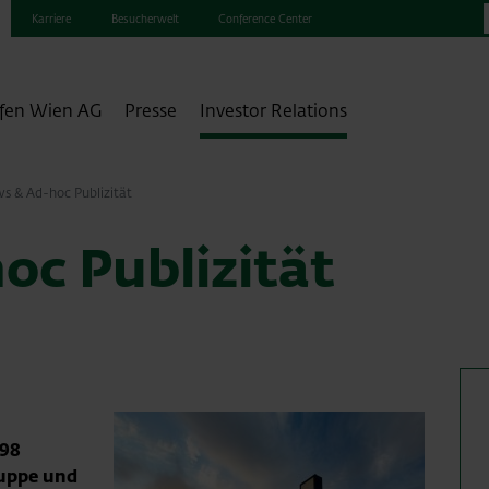
Karriere
Besucherwelt
Conference Center
fen Wien AG
Presse
Investor Relations
s & Ad-hoc Publizität
oc Publizität
198
ruppe und