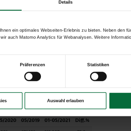
Details
5/2020
05/2019
01-05/2021
Diff.%
0.202
2.877.161
1.241.363
-74,9
nen ein optimales Webseiten-Erlebnis zu bieten. Neben den für
9.531
2.218.620
857.496
-78,5
wir auch Matomo Analytics für Webanalysen. Weitere Informatio
72
633.302
372.878
-61,3
.067
24.377
21.233
-58,1
Präferenzen
Statistiken
5.545
23.661
103.443
+10,7
5.268
988.647
998.971
-54,5
ies
Auswahl erlauben
5/2020
05/2019
01-05/2021
Diff.%