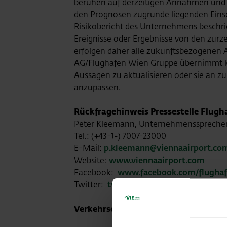
beruhen auf derzeitigen Annahmen und 
den Prognosen zugrunde liegenden Einsc
Risikobericht des Unternehmens beschri
Ereignisse oder Ergebnisse von den zurze
erfolgen daher alle zukunftsbezogenen
AG/Flughafen Wien Gruppe übernimmt ke
Aussagen zu aktualisieren oder sie an z
anzupassen.
Rückfragehinweis Pressestelle Flugh
Peter Kleemann, Unternehmensspreche
Tel.: (+43-1-) 7007-23000
E-Mail:
p.kleemann@viennaairport.co
Website:
www.viennaairport.com
Facebook:
www.facebook.com/flugha
Twitter:
twitter.com/flughafen_wien
Verkehrsentwicklung Mai 2021