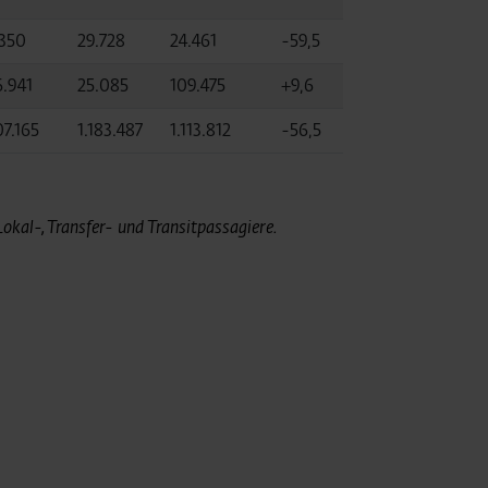
.350
29.728
24.461
-59,5
6.941
25.085
109.475
+9,6
07.165
1.183.487
1.113.812
-56,5
kal-, Transfer- und Transitpassagiere.