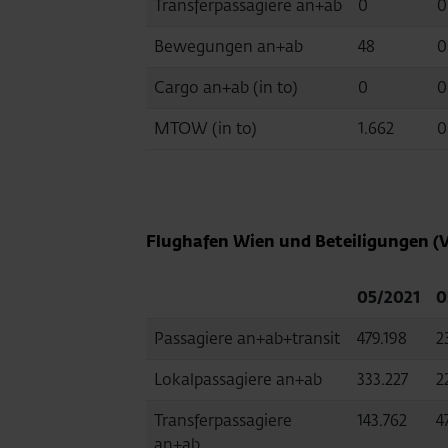
Transferpassagiere an+ab
0
0
Bewegungen an+ab
48
0
Cargo an+ab (in to)
0
0
MTOW (in to)
1.662
0
Flughafen Wien und Beteiligungen (V
05/2021
0
Passagiere an+ab+transit
479.198
2
Lokalpassagiere an+ab
333.227
2
Transferpassagiere
143.762
4
an+ab