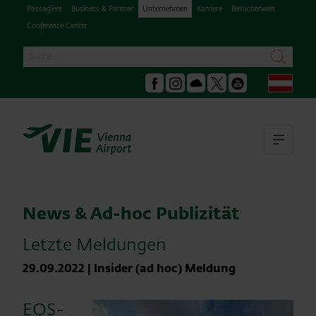
Passagiere
Business & Partner
Unternehmen
Karriere
Besucherwelt
Conference Center
Suche
suchen
Deu
Facebook
Instagram
Podcast
X
Youtube
Hau
News & Ad-hoc Publizität
Letzte Meldungen
29.09.2022
|
Insider (ad hoc) Meldung
EQS-