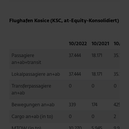
Flughafen Kosice (KSC, at-Equity-Konsolidiert)
10/2022
10/2021
10/20
Passagiere
37.444
18.171
35.783
an+ab+transit
Lokalpassagiere an+ab
37.444
18.171
35.783
Transferpassagiere
0
0
0
an+ab
Bewegungen an+ab
339
174
425
Cargo an+ab (in to)
0
0
2
MTOW (in to)
10.270
5.945
9.944