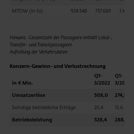
MTOW (in to)
934.548
737.669
1.162.0
Hinweis: Gesamtzahl der Passagiere enthält Lokal-,
Transfer- und Transitpassagiere.
Aufrollung der Verkehrsdaten
Konzern-Gewinn- und Verlustrechnung
Q1-
Q1-
in € Mio.
3/2022
3/2021
Umsatzerlöse
508,0
274,5
Sonstige betriebliche Erträge
20,4
13,6
Betriebsleistung
528,4
288,1