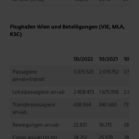
Flughafen Wien und Beteiligungen (VIE, MLA,
KSC)
10/2022
10/2021
10/20
Passagiere
3.073.523
2.019.752
3.587.2
an+ab+transit
Lokalpassagiere an+ab
2.408.473
1.675.958
2.841.
Transferpassagiere
658.964
340.660
739.28
an+ab
Bewegungen an+ab
22.821
18.215
28.888
Cargo an+ab (in to)
24.252
25.979
28.259