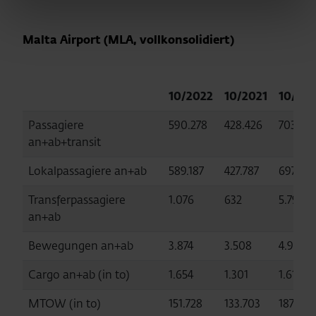
Malta Airport (MLA, vollkonsolidiert)
10/2022
10/2021
10/20
Passagiere
590.278
428.426
703.40
an+ab+transit
Lokalpassagiere an+ab
589.187
427.787
697.615
Transferpassagiere
1.076
632
5.790
an+ab
Bewegungen an+ab
3.874
3.508
4.906
Cargo an+ab (in to)
1.654
1.301
1.610
MTOW (in to)
151.728
133.703
187.378