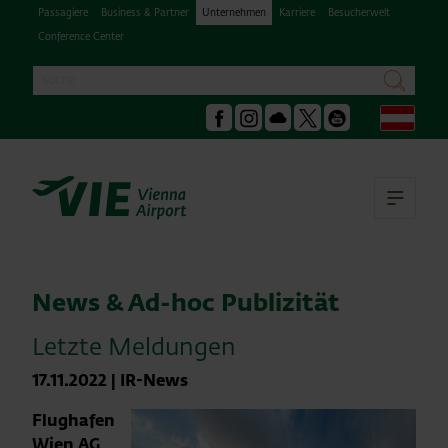
Passagiere
Business & Partner
Unternehmen
Karriere
Besucherwelt
Conference Center
Suche
suchen
Deu
Facebook
Instagram
Podcast
X
Youtube
Hau
News & Ad-hoc Publizität
Letzte Meldungen
17.11.2022
|
IR-News
Flughafen
Wien AG