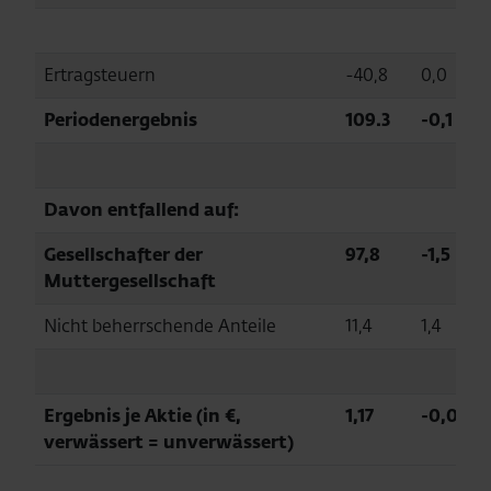
Ertragsteuern
-40,8
0,0
Periodenergebnis
109.3
-0,1
Davon entfallend auf:
Gesellschafter der
97,8
-1,5
Muttergesellschaft
Nicht beherrschende Anteile
11,4
1,4
Ergebnis je Aktie (in €,
1,17
-0,02
verwässert = unverwässert)