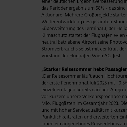
einer deutlichen Ergebnisverbesserung i
das Periodenergebnis um 58% - das sind
Aktionäre. Mehrere Großprojekte starten
Weiterentwicklung des gesamten Standor
Süderweiterung des Terminal 3, der Heli
Klimaschutz startet der Flughafen Wien 
neutral betriebene Airport seine Photov
Stromverbrauchs selbst mit der Kraft der
Vorstand der Flughafen Wien AG, fest.
„Starker Reisesommer hebt Passagie
„Der Reisesommer läuft auch Hochtouren
der erste Ferienmonat Juli 2023 mit -0,
einzelnen Tagen bereits darüber. Aufgru
vor kurzem unsere Verkehrsprognose nac
Mio. Fluggästen im Gesamtjahr 2023. D
und mit hoher Servicequalität mit kurze
Pünktlichkeitsraten und erweiterten E
ihnen ein angenehmes Reiseerlebnis am