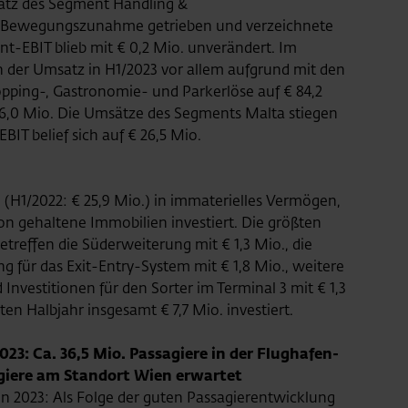
satz des Segment Handling &
er Bewegungszunahme getrieben und verzeichnete
nt-EBIT blieb mit € 0,2 Mio. unverändert. Im
h der Umsatz in H1/2023 vor allem aufgrund mit den
pping-, Gastronomie- und Parkerlöse auf € 84,2
36,0 Mio. Die Umsätze des Segments Malta stiegen
BIT belief sich auf € 26,5 Mio.
(H1/2022: € 25,9 Mio.) in immaterielles Vermögen,
on gehaltene Immobilien investiert. Die größten
treffen die Süderweiterung mit € 1,3 Mio., die
ng für das Exit-Entry-System mit € 1,8 Mio., weitere
nvestitionen für den Sorter im Terminal 3 mit € 1,3
n Halbjahr insgesamt € 7,7 Mio. investiert.
23: Ca. 36,5 Mio. Passagiere in der Flughafen-
giere am Standort Wien erwartet
n 2023: Als Folge der guten Passagierentwicklung