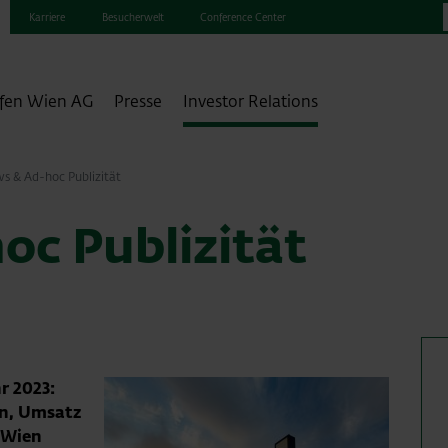
Karriere
Besucherwelt
Conference Center
fen Wien AG
Presse
Investor Relations
s & Ad-hoc Publizität
oc Publizität
r 2023:
en, Umsatz
 Wien