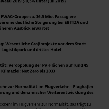
veau 2019 (-0,5% unter Juli 2019)
 FWAG-Gruppe ca. 36,5 Mio. Passagiere
owie eine deutliche Steigerung bei EBITDA und
üheren Ausblick erwartet
: Wesentliche Großprojekte vor dem Start:
Logistikpark und drittes Hotel
ität: Verdopplung der PV-Flächen auf rund 45
Klimaziel: Net Zero bis 2033
kehr zur Normalität im Flugverkehr – Flughafen
serung und dynamischer Weiterentwicklung des
ückkehr im Flugverkehr zur Normalität, das trägt zu