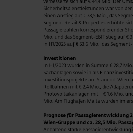
verbesserte sich auf € 44,4 Mio. Der Um
Sicherheitsdienstleistungen war von d
einen Anstieg auf € 78,5 Mio., das Segme
Segment Retail & Properties erhöhte sic
Passagierzahlen korrespondierender Sho
Mio. und das Segment-EBIT stieg auf € 
in H1/2023 auf € 53,6 Mio., das Segment-E
Investitionen
In H1/2023 wurden in Summe € 28,7 Mio. 
Sachanlagen sowie in als Finanzinvestiti
Investitionsprojekte am Standort Wien be
Rollbahnen mit € 2,4 Mio., die Adaptieru
Photovoltaikanlagen mit € 1,6 Mio. und I
Mio. Am Flughafen Malta wurden im erste
Prognose für Passagierentwicklung 20
Wien-Gruppe und ca. 28,5 Mio. Passa
Anhaltend starke Passagierentwicklung i