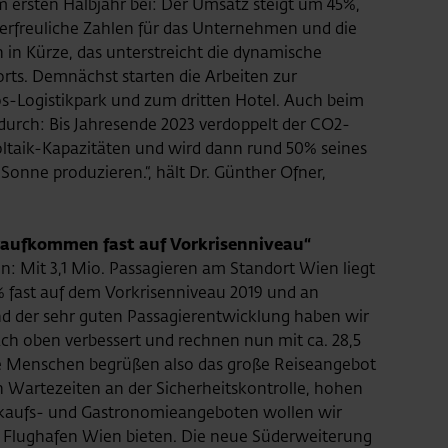
m ersten Halbjahr bei: Der Umsatz steigt um 45%,
 erfreuliche Zahlen für das Unternehmen und die
 in Kürze, das unterstreicht die dynamische
ts. Demnächst starten die Arbeiten zur
os-Logistikpark und zum dritten Hotel. Auch beim
durch: Bis Jahresende 2023 verdoppelt der CO2-
oltaik-Kapazitäten und wird dann rund 50% seines
 Sonne produzieren.“, hält Dr. Günther Ofner,
raufkommen fast auf Vorkrisenniveau“
: Mit 3,1 Mio. Passagieren am Standort Wien liegt
5% fast auf dem Vorkrisenniveau 2019 und an
nd der sehr guten Passagierentwicklung haben wir
h oben verbessert und rechnen nun mit ca. 28,5
ie Menschen begrüßen also das große Reiseangebot
n Wartezeiten an der Sicherheitskontrolle, hohen
inkaufs- und Gastronomieangeboten wollen wir
 Flughafen Wien bieten. Die neue Süderweiterung