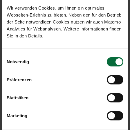
Malta Airport (MLA, vollkonsolidiert)
Wir verwenden Cookies, um Ihnen ein optimales
Webseiten-Erlebnis zu bieten. Neben den für den Betrieb
der Seite notwendigen Cookies nutzen wir auch Matomo
Analytics für Webanalysen. Weitere Informationen finden
11/2024
Diff. %
01-
Sie in den Details.
2023
11/2024
Passagiere
630.637
+19,2
8.365.958
an+ab+transit
Einwilligungsauswahl
Notwendig
Lokalpassagiere
629.806
+19,3
8.354.987
an+ab
Präferenzen
Transferpassagiere
830
-15,8
10.912
an+ab
Statistiken
Bewegungen an+ab
4.197
+19,8
54.576
Marketing
Cargo an+ab (in to)
2.119
+13,6
20.122
MTOW (in to)
163.552
+16,8
2.116.190