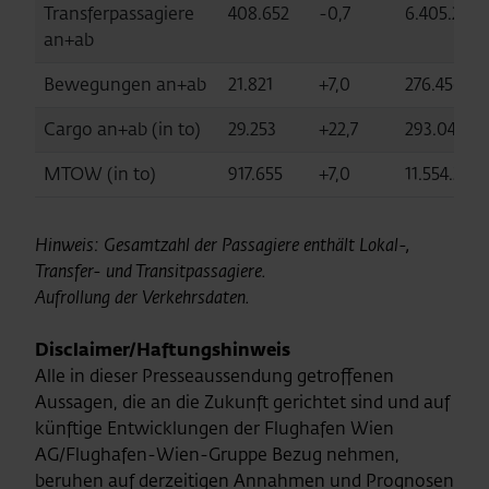
Transferpassagiere
408.652
-0,7
6.405.222
an+ab
Bewegungen an+ab
21.821
+7,0
276.456
Cargo an+ab (in to)
29.253
+22,7
293.046
MTOW (in to)
917.655
+7,0
11.554.358
Hinweis: Gesamtzahl der Passagiere enthält Lokal-,
Transfer- und Transitpassagiere.
Aufrollung der Verkehrsdaten.
Disclaimer/Haftungshinweis
Alle in dieser Presseaussendung getroffenen
Aussagen, die an die Zukunft gerichtet sind und auf
künftige Entwicklungen der Flughafen Wien
AG/Flughafen-Wien-Gruppe Bezug nehmen,
beruhen auf derzeitigen Annahmen und Prognosen