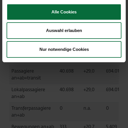
Alle Cookies
Flughafen Kosice (KSC, at-Equity-
Konsolidiert)
Auswahl erlauben
Nur notwendige Cookies
11/2024
Diff. %
01-
2023
11/2024
Passagiere
40.698
+29,0
694.013
an+ab+transit
Lokalpassagiere
40.698
+29,0
694.013
an+ab
Transferpassagiere
0
n.a.
0
an+ab
Bewegungen an+ab
333
+20,7
5.409