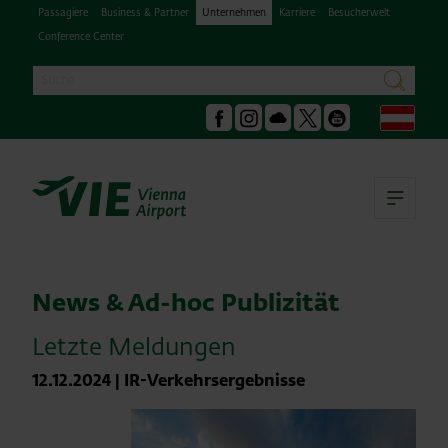
Passagiere
Business & Partner
Unternehmen
Karriere
Besucherwelt
Conference Center
Suche
suchen
Deu
Facebook
Instagram
Podcast
X
Youtube
Hau
News & Ad-hoc Publizität
Letzte Meldungen
12.12.2024
|
IR-Verkehrsergebnisse