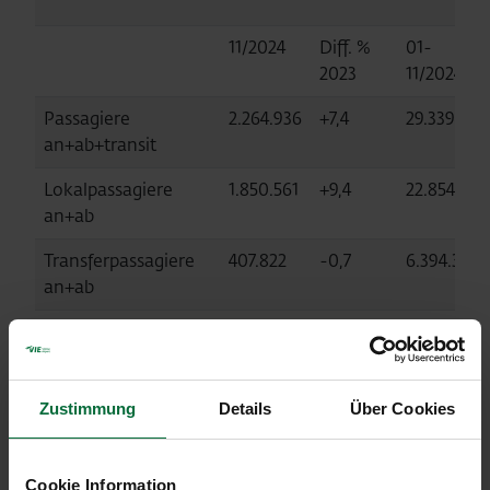
11/2024
Diff. %
01-
2023
11/2024
Passagiere
2.264.936
+7,4
29.339.140
an+ab+transit
Lokalpassagiere
1.850.561
+9,4
22.854.914
an+ab
Transferpassagiere
407.822
-0,7
6.394.310
an+ab
Bewegungen an+ab
17.291
+4,1
216.471
Cargo an+ab (in to)
27.134
+23,5
272.921
Zustimmung
Details
Über Cookies
MTOW (in to)
743.745
+4,9
9.271.951
Cookie Information