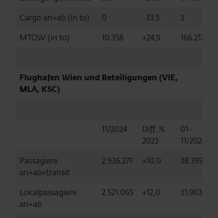
Cargo an+ab (in to)
0
-33,5
3
MTOW (in to)
10.358
+24,9
166.217
Flughafen Wien und Beteiligungen (VIE,
MLA, KSC)
11/2024
Diff. %
01-
2023
11/2024
Passagiere
2.936.271
+10,0
38.399.111
an+ab+transit
Lokalpassagiere
2.521.065
+12,0
31.903.914
an+ab