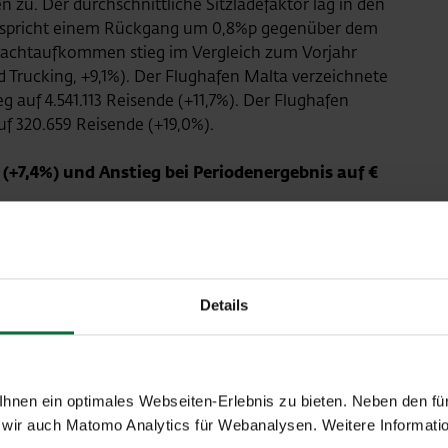
 zu. Der durchschnittliche Sitzladefaktor lag in den
entspricht einem Rückgang um 0,8%p gegenüber dem
Frachtaufkommen stieg im Vergleich zum Vorjahr
nd Trucking, +9,1%). Der Flughafen Malta verzeichnete
g auf 4.541.113 Reisende (+11,7%). Der Flughafen
uf 320.659 Reisende (+19,0%).
 (+7,4%) und Anstieg bei Periodenergebnis auf €
-Gruppe einen Umsatz von € 524,4 Mio., was einem
€ 488,4 Mio.) entspricht. Das EBITDA erhöhte sich
/2024: € 204,9 Mio.) und das EBIT stieg auf € 146,1
nergebnis vor Minderheiten ist in H1/2025 auf € 115,1
Details
Der deutliche Ergebniszuwachs ist auf die gute
ositives Finanzergebnis in Folge der Entschuldung
Der Cashflow aus der laufenden Geschäftstätigkeit
ahlungen auf € 157,1 Mio. (H1/2024: € 178,3 Mio.).
nen ein optimales Webseiten-Erlebnis zu bieten. Neben den für
wir auch Matomo Analytics für Webanalysen. Weitere Informatio
 allen Segmenten