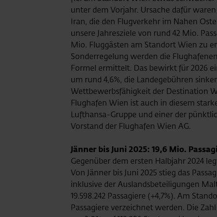
unter dem Vorjahr. Ursache dafür waren v
Iran, die den Flugverkehr im Nahen Oste
unsere Jahresziele von rund 42 Mio. Pa
Mio. Fluggästen am Standort Wien zu er
Sonderregelung werden die Flughafenentg
Formel ermittelt. Das bewirkt für 2026 e
um rund 4,6%, die Landegebühren sinken 
Wettbewerbsfähigkeit der Destination W
Flughafen Wien ist auch in diesem star
Lufthansa-Gruppe und einer der pünktlich
Vorstand der Flughafen Wien AG.
Jänner bis Juni 2025: 19,6 Mio. Pass
Gegenüber dem ersten Halbjahr 2024 legt
Von Jänner bis Juni 2025 stieg das Pas
inklusive der Auslandsbeteiligungen Mal
19.598.242 Passagiere (+4,7%). Am Stando
Passagiere verzeichnet werden. Die Zah