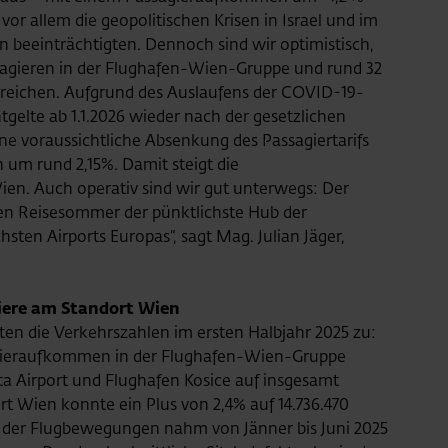
or allem die geopolitischen Krisen in Israel und im
n beeinträchtigten. Dennoch sind wir optimistisch,
ssagieren in der Flughafen-Wien-Gruppe und rund 32
reichen. Aufgrund des Auslaufens der COVID-19-
elte ab 1.1.2026 wieder nach der gesetzlichen
ine voraussichtliche Absenkung des Passagiertarifs
um rund 2,15%. Damit steigt die
ien. Auch operativ sind wir gut unterwegs: Der
ken Reisesommer der pünktlichste Hub der
sten Airports Europas“, sagt Mag. Julian Jäger,
agiere am Standort Wien
en die Verkehrszahlen im ersten Halbjahr 2025 zu:
sagieraufkommen in der Flughafen-Wien-Gruppe
ta Airport und Flughafen Kosice auf insgesamt
rt Wien konnte ein Plus von 2,4% auf 14.736.470
l der Flugbewegungen nahm von Jänner bis Juni 2025