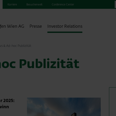
Karriere
Besucherwelt
Conference Center
fen Wien AG
Presse
Investor Relations
s & Ad-hoc Publizität
oc Publizität
r 2025:
ewinn