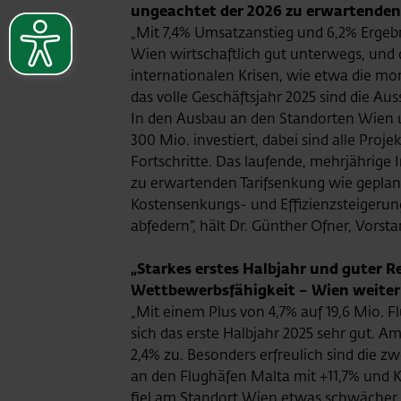
ungeachtet der 2026 zu erwartenden 
„Mit 7,4% Umsatzanstieg und 6,2% Ergebn
Wien wirtschaftlich gut unterwegs, und 
internationalen Krisen, wie etwa die mo
das volle Geschäftsjahr 2025 sind die Auss
In den Ausbau an den Standorten Wien 
300 Mio. investiert, dabei sind alle Pro
Fortschritte. Das laufende, mehrjährige
zu erwartenden Tarifsenkung wie geplan
Kostensenkungs- und Effizienzsteigerun
abfedern“, hält Dr. Günther Ofner, Vorst
„Starkes erstes Halbjahr und guter 
Wettbewerbsfähigkeit – Wien weiter
„Mit einem Plus von 4,7% auf 19,6 Mio. 
sich das erste Halbjahr 2025 sehr gut.
2,4% zu. Besonders erfreulich sind die 
an den Flughäfen Malta mit +11,7% und Ko
fiel am Standort Wien etwas schwächer