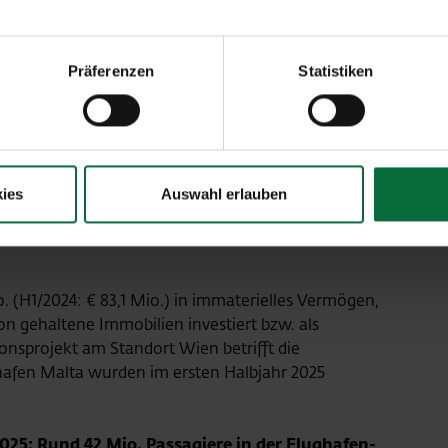
n im H1/2025 im Vergleich zum Vorjahr auf € 245,1
 auf € 62,5 Mio. Das Segment Handling &
te bei den Umsatzerlösen im Vergleich zum H1/2024
Präferenzen
Statistiken
t-EBIT ist positiv mit € 0,5 Mio. Darin sind auch die
wie die Abfertigungsdienstleistungen der Vienna
senger Handling Services (VPHS) enthalten. Im
h der Umsatz im H1/2025 im Vergleich zum Vorjahr
auf € 44,3 Mio. Die Umsätze des Segments Malta
ies
Auswahl erlauben
auf € 71,9 Mio., das Segment-EBIT belief sich auf €
 (H1/2024: € 83,1 Mio.) in immaterielles Vermögen,
on gehaltene Immobilien investiert bzw. als
ionsprojekt am Standort Wien betrifft die
hafen Malta wurden im ersten Halbjahr 2025
25: Rund 42 Mio. Passagiere in der Flughafen-