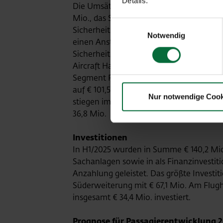
Details.
Die Umsätze des Segments Airport stiege
Mio., das Segment-EBIT verbesserte sich
Einwilligungsauswahl
Sicherheitsdienstleistungen verzeichne
Notwendig
einen Anstieg auf € 95,8 Mio., das Segmen
Sicherheitsdienstleistungen der VIAS so
Aircraft Handling (VAH) und Vienna Pas
Segment Retail & Properties erhöhte sic
auf € 101,5 Mio. und das Segment-EBIT 
Nur notwendige Cook
stiegen im H1/2025 im Vorjahresvergleich 
36,8 Mio.
Investitionen
In H1/2025 wurden in Summe € 140,2 Mio.
Sachanlagen sowie in als Finanzinvestiti
Anzahlung geleistet. Das größte Investit
Süderweiterung mit € 67,1 Mio. Am Flug
insgesamt € 34,4 Mio. investiert.
Prognose für Passagierentwicklung 20