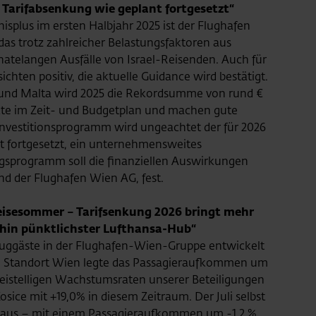
Tarifabsenkung wie geplant fortgesetzt“
isplus im ersten Halbjahr 2025 ist der Flughafen
das trotz zahlreicher Belastungsfaktoren aus
natelangen Ausfälle von Israel-Reisenden. Auch für
ichten positiv, die aktuelle Guidance wird bestätigt.
und Malta wird 2025 die Rekordsumme von rund €
jekte im Zeit- und Budgetplan und machen gute
 Investitionsprogramm wird ungeachtet der für 2026
t fortgesetzt, ein unternehmensweites
gsprogramm soll die finanziellen Auswirkungen
and der Flughafen Wien AG, fest.
Reisesommer – Tarifsenkung 2026 bringt mehr
hin pünktlichster Lufthansa-Hub“
Fluggäste in der Flughafen-Wien-Gruppe entwickelt
 Am Standort Wien legte das Passagieraufkommen um
zweistelligen Wachstumsraten unserer Beteiligungen
sice mit +19,0% in diesem Zeitraum. Der Juli selbst
 aus – mit einem Passagieraufkommen um -1,2 %