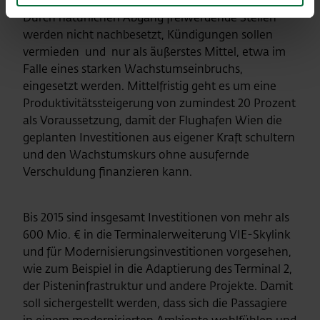
in sachlich begründeten Einzelfällen möglich.
Durch natürlichen Abgang freiwerdende Stellen
werden nicht nachbesetzt, Kündigungen sollen
vermieden und nur als äußerstes Mittel, etwa im
Falle eines starken Wachstumseinbruchs,
eingesetzt werden. Mittelfristig geht es um eine
Produktivitätssteigerung von zumindest 20 Prozent
als Voraussetzung, damit der Flughafen Wien die
geplanten Investitionen aus eigener Kraft schultern
und den Wachstumskurs ohne ausufernde
Verschuldung finanzieren kann.
Bis 2015 sind insgesamt Investitionen von mehr als
600 Mio. € in die Terminalerweiterung VIE-Skylink
und für Modernisierungsinvestitionen vorgesehen,
wie zum Beispiel in die Adaptierung des Terminal 2,
der Pisteninfrastruktur und andere Projekte. Damit
soll sichergestellt werden, dass sich die Passagiere