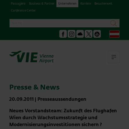
Passagiere
Business & Partner
Unternehmen
Karriere
Besucherwelt
Conference Center
Suche
suchen
Deu
Facebook
Instagram
Podcast
X
Youtube
Hau
Presse & News
20.09.2011
|
Presseaussendungen
Neues Vorstandsteam: Zukunft des Flughafen
Wien durch Wachstumsstrategie und
Modernisierungsinvestitionen sichern ?