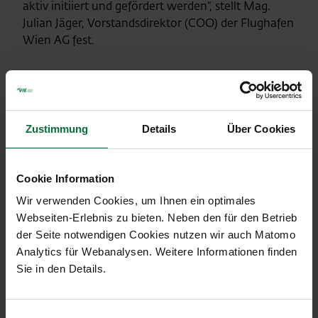
aktiv initiiert und gefördert werden“, stellt Mag.
Julian Jäger, Vorstandsdirektor (COO) der Flughafen
Wien AG fest.
Alle Terminal-Aktivitäten in einer
Verantwortung und stärkere
Steuerungsfunktionen
Zustimmung
Details
Über Cookies
Gleich mit Beginn seiner Tätigkeit hat der neue
Vorstand wichtige organisatorische
Weichenstellungen zur Effizienzsteigerung
Cookie Information
vorgenommen: Unter anderem wurde der Bereich
Wir verwenden Cookies, um Ihnen ein optimales
„Center Management-Retail und Gastro“ neu
Webseiten-Erlebnis zu bieten. Neben den für den Betrieb
gestaltet und in die Zuständigkeit von Mag. Julian
der Seite notwendigen Cookies nutzen wir auch Matomo
Jäger übertragen. Damit liegen alle
Analytics für Webanalysen. Weitere Informationen finden
terminalrelevanten Geschäftsfelder künftig in einer
Sie in den Details.
Verantwortung, wodurch das Angebot im Terminal
künftig noch besser auf den Passagier abgestimmt
werden kann. Die zentralen Steuerungsfunktionen
Einwilligungsauswahl