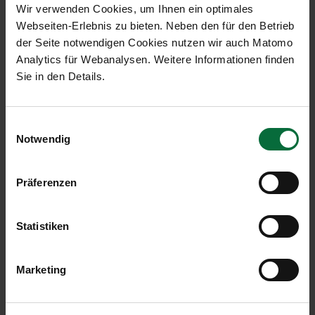
Wir verwenden Cookies, um Ihnen ein optimales
Webseiten-Erlebnis zu bieten. Neben den für den Betrieb
der Seite notwendigen Cookies nutzen wir auch Matomo
Analytics für Webanalysen. Weitere Informationen finden
Sie in den Details.
Was können Sie hier melden
Alle Beobachtungen und Vorfälle, die kein
Einwilligungsauswahl
sofortiges Eingreifen erfordern, die aber trotzdem
Notwendig
auffällig sind und vielleicht die Sicherheit gefährden
können.
Präferenzen
Statistiken
Marketing