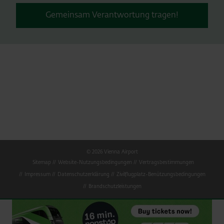
Gemeinsam Verantwortung tragen!
© 2026 Vienna Airport
Sitemap
Website-Nutzungsbedingungen
Vertragsbestimmungen
Impressum
Datenschutzerklärung
Zivilflugplatz-Benützungsbedingungen
Brandschutzleistungen