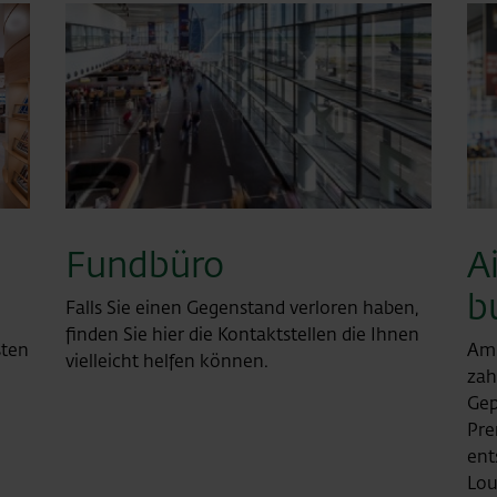
Fundbüro
A
b
Falls Sie einen Gegenstand verloren haben,
finden Sie hier die Kontaktstellen die Ihnen
sten
Am 
vielleicht helfen können.
n
zah
Gep
Pre
ent
Lou