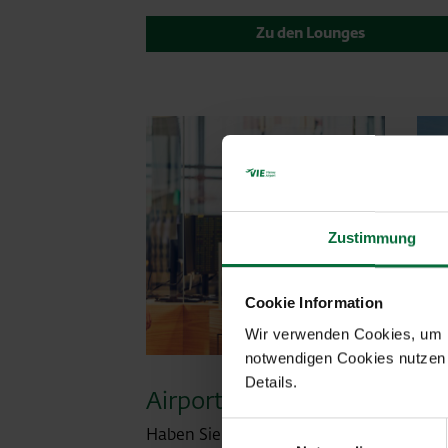
Zu den Lounges
Zustimmung
Cookie Information
Wir verwenden Cookies, um Ih
notwendigen Cookies nutzen 
Details.
Airport-Information
Bar
Einwilligungsauswahl
Haben Sie Fragen oder
Für