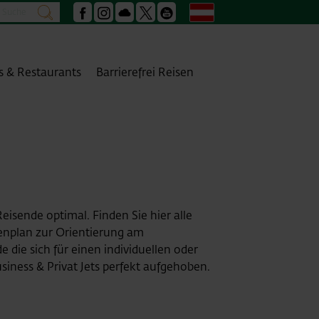
Suche
Deutsch
suchen
Facebook
Instagram
Podcast
X
Youtube
s & Restaurants
Barrierefrei Reisen
isende optimal. Finden Sie hier alle
enplan zur Orientierung am
ie sich für einen individuellen oder
iness & Privat Jets perfekt aufgehoben.