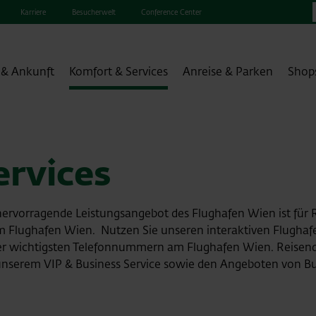
Karriere
Besucherwelt
Conference Center
 & Ankunft
Komfort & Services
Anreise & Parken
Shop
ervices
hervorragende Leistungsangebot des Flughafen Wien ist für Re
m Flughafen Wien. Nutzen Sie unseren interaktiven Flughaf
r wichtigsten Telefonnummern am Flughafen Wien. Reisende d
i unserem VIP & Business Service sowie den Angeboten von Bus