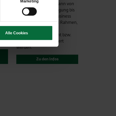
Marketing
Am Flughafen Wien kann von
der internationalen Tagung bis
en
hin zum exklusiven Business
 die
Meeting im eleganten Rahmen,
 zur
jegliche Art von
Alle Cookies
zur
Veranstaltungen, Event bzw.
Messe für Sie organisiert
werden.
Zu den Infos