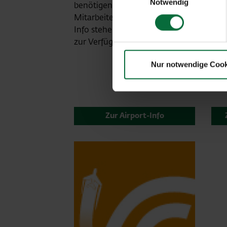
Notwendig
benötigen Sie Hilfe? Die
eing
Mitarbeiter:innen der Airport-
am 
Info stehen für Ihre Anfragen
Uhr 
zur Verfügung.
Bet
Ver
Nur notwendige Cook
Zur Airport-Info