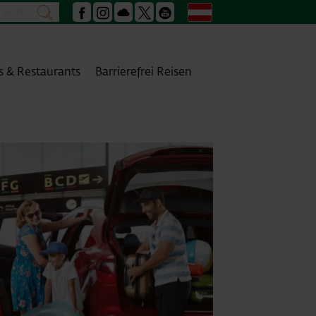
Suche
Deutsch
suchen
Facebook
Instagram
Podcast
X
Youtube
s & Restaurants
Barrierefrei Reisen