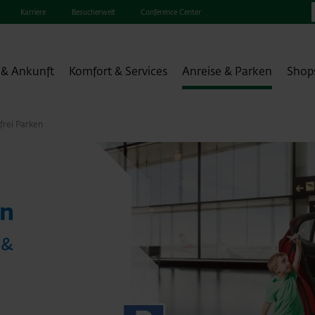
Karriere
Besucherwelt
Conference Center
 & Ankunft
Komfort & Services
Anreise & Parken
Shop
frei Parken
en
 &