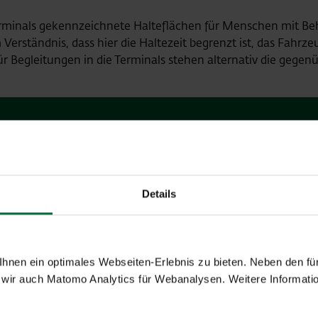
erminals gekennzeichnete Halteflächen für Menschen mit Be
 Verständnis, dass hier die Haltezeit begrenzt ist, das Fahr
ür Begleitungen in die Terminals stehen alternativ die gege
insg. 3 Stellplätze
insg. 3 Stellplätze
Details
s Parken
(PDF, 0.98 MB)
nen ein optimales Webseiten-Erlebnis zu bieten. Neben den für
wir auch Matomo Analytics für Webanalysen. Weitere Informatio
kpreises
ve Rabatte auf den
Standard-Parktarif
der nachstehenden P