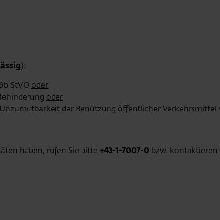
ässig
):
 29b StVO
oder
 Behinderung
oder
„Unzumutbarkeit der Benützung öffentlicher Verkehrsmitte
äten haben, rufen Sie bitte
+43-1-7007-0
bzw. kontaktieren 