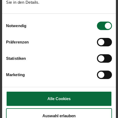
Min.
Sie in den Details.
Graz Hbf
Railjet *
3h 00
60 Min.
Min.
Einwilligungsauswahl
Notwendig
Klagenfurt Hbf
Railjet **
4h 17
2h
Min.
Präferenzen
Brno
Railjet **
2h 03
2h
Min.
Statistiken
Praha
Railjet **
4h 34
2h
Min.
Marketing
Györ
Railjet **
1h 50
2h
Min.
Budapest
Railjet **
2h 59
2h
Alle Cookies
Min.
* bei einzelnen Verbindungen Umstieg Wien
Auswahl erlauben