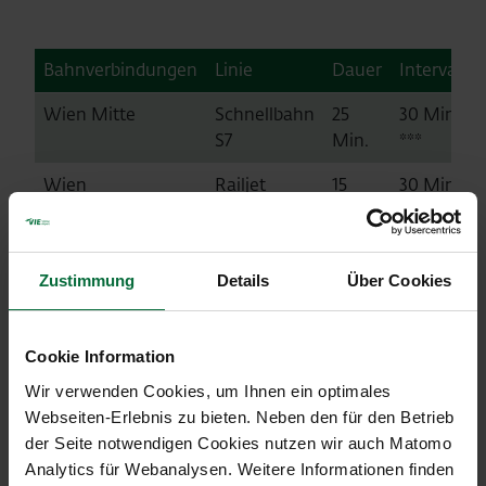
Bahnverbindungen
Linie
Dauer
Intervall
Wien Mitte
Schnellbahn
25
30 Min.
S7
Min.
***
Wien
Railjet
15
30 Min.
Hauptbahnhof
Min.
St. Pölten Hbf
Railjet
55
30 Min.
Min.
Zustimmung
Details
Über Cookies
Linz Hbf
Railjet
1h 41
30 Min.
Min.
Cookie Information
Wir verwenden Cookies, um Ihnen ein optimales
Salzburg Hbf
Railjet
2h 49
30 Min.
Webseiten-Erlebnis zu bieten. Neben den für den Betrieb
Min.
der Seite notwendigen Cookies nutzen wir auch Matomo
Innsbruck Hbf
Railjet
4h 40
60 Min.
Analytics für Webanalysen. Weitere Informationen finden