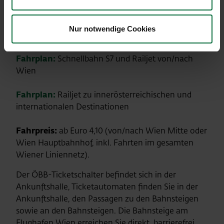
Hauptbahnhof
** Umstieg Wien Hauptbahnhof
*** zur Hauptverkehrszeit zusätzliche Züge
Nur notwendige Cookies
Fahrplan:
Schnellbahn S7 und Railjet von/nach
Wien
Fahrplan:
Railjet zu innerösterreichischen und
internationalen Destinationen
Fahrpreis:
ab Euro 4,10 (von/nach Wien Mitte oder
Wien Hauptbahnhof, inkl. Fahrten im gesamten
Wiener Liniennetz).
Der ÖBB-Ticketschalter befindet sich in der
Ankunftshalle, Ticketautomaten finden Sie in der
Ankunftshalle, den Passagen zu den Bahnsteigen
sowie an den Bahnsteigen. Die Bahnsteige am
Flughafen Wien erreichen Sie direkt, barrierefrei