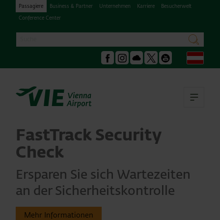
Passagiere
Business & Partner
Unternehmen
Karriere
Besucherwelt
Conference Center
Suche
suchen
Deu
Facebook
Instagram
Podcast
X
Youtube
Hau
FastTrack Security
Check
Ersparen Sie sich Wartezeiten
an der Sicherheitskontrolle
Mehr Informationen