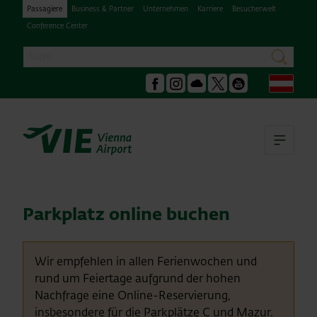
Passagiere
Business & Partner
Unternehmen
Karriere
Besucherwelt
Conference Center
Suche
suchen
Deu
Facebook
Instagram
Podcast
X
Youtube
Hau
Parkplatz online buchen
Wir empfehlen in allen Ferienwochen und
rund um Feiertage aufgrund der hohen
Nachfrage eine Online-Reservierung,
insbesondere für die Parkplätze C und Mazur.