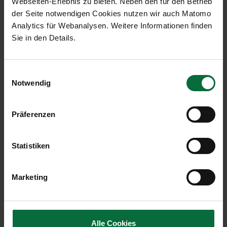
Webseiten-Erlebnis zu bieten. Neben den für den Betrieb
Schnell und bequem zur
der Seite notwendigen Cookies nutzen wir auch Matomo
Parkplatzbuchung
Analytics für Webanalysen. Weitere Informationen finden
Sie in den Details.
Geben Sie Ihr gewünschtes Parkdatum in der
Buchungsmaske ein und reservieren Sie Ihren
Parkplatz vorab zu vergünstigten
Einwilligungsauswahl
Onlinekonditionen. Achtung: Eine Online-Buchung
Notwendig
ist nur bis spätestens 6 Stunden vor der
gewünschten Einfahrtszeit möglich.
Präferenzen
Statistiken
Marketing
Aktuelle Online Angebote
Alle Cookies