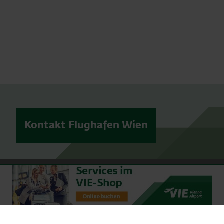
Kontakt Flughafen Wien
© 2026 Vienna Airport
Sitemap
Website-Nutzungsbedingungen
Vertragsbestimmungen
Impressum
Datenschutzerklärung
Zivilflugplatz-Benützungsbedingungen
Brandschutzleistungen