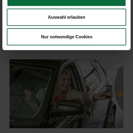
Onlinebonus:
Online buchen und Geld sparen
Auswahl erlauben
Ort:
nach Verfügbarkeit
Aktion:
bis zu -30%
Nur notwendige Cookies
Parkdauer:
>48h inkl. Sa.
(ab 5 Tagen ohne Sa.)
Reisezeitraum:
jederzeit bis auf Widerruf gültig