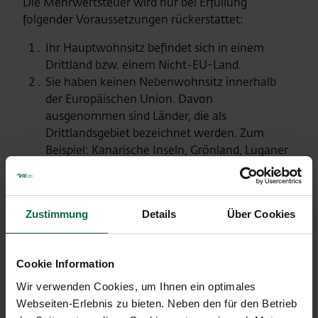
Die Mehrwertsteuer wird nur bei Erfüllung
folgender Voraussetzungen rückerstattet:
Ihr Hauptwohnsitz befindet sich in einem
Drittland bzw. einem Nicht-EU-Land.
Sie haben keinen Nebenwohnsitz innerhalb
der Europäischen Union. Davon
ausgenommen sind Länder, die als
Drittlandsgebiet bezeichnet werden. Zum
Beispiel: Kanarische Inseln, Grönland, Luganer
See, San Marino.
Der Gesamtwert Ihres Einkaufs beträgt
mindestens 75,01 Euro pro Rechnung.
Zustimmung
Details
Über Cookies
Wichtig:
Jede einzelne Rechnung muss mindestens
Cookie Information
diesen Wert aufweisen.
Wir verwenden Cookies, um Ihnen ein optimales
Webseiten-Erlebnis zu bieten. Neben den für den Betrieb