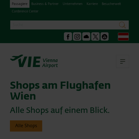
Passagiere
Business & Partner
Unternehmen
Karriere
Besucherwelt
Conference Center
Suche
suchen
Deu
Facebook
Instagram
Podcast
X
Youtube
Hau
Shops am Flughafen
Wien
Alle Shops auf einem Blick.
Alle Shops