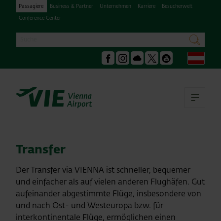
Passagiere
Business & Partner
Unternehmen
Karriere
Besucherwelt
Conference Center
Suche
suchen
Deu
Facebook
Instagram
Podcast
X
Youtube
Hau
Transfer
Der Transfer via VIENNA ist schneller, bequemer
und einfacher als auf vielen anderen Flughäfen. Gut
aufeinander abgestimmte Flüge, insbesondere von
und nach Ost- und Westeuropa bzw. für
interkontinentale Flüge, ermöglichen einen