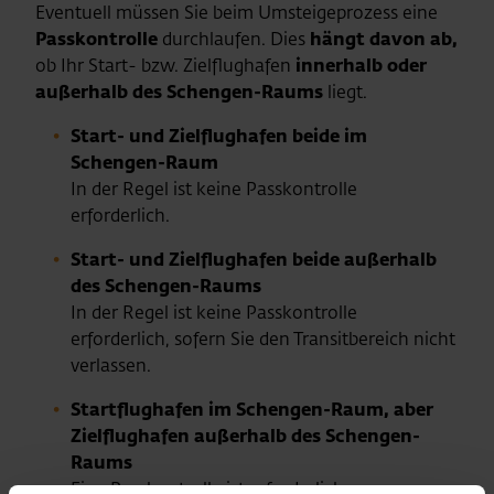
Eventuell müssen Sie beim Umsteigeprozess eine
Passkontrolle
durchlaufen. Dies
hängt davon ab,
ob Ihr Start- bzw. Zielflughafen
innerhalb oder
außerhalb des Schengen-Raums
liegt.
Start- und Zielflughafen beide im
Schengen-Raum
In der Regel ist keine Passkontrolle
erforderlich.
Start- und Zielflughafen beide außerhalb
des Schengen-Raums
In der Regel ist keine Passkontrolle
erforderlich, sofern Sie den Transitbereich nicht
verlassen.
Startflughafen im Schengen-Raum, aber
Zielflughafen außerhalb des Schengen-
Raums
Eine Passkontrolle ist erforderlich.