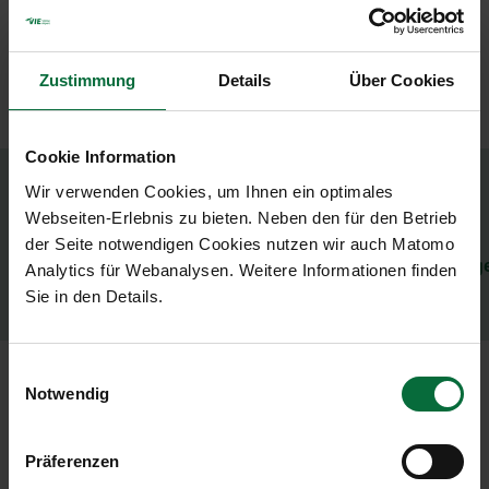
Startflughafen außerhalb des Schengen-
Raums, aber Zielflughafen innerhalb des
Zustimmung
Details
Über Cookies
Schengen-Raums
Eine Passkontrolle ist erforderlich.
Cookie Information
Wir verwenden Cookies, um Ihnen ein optimales
Mitgliedsstaaten des Schengenraums finden Sie
Webseiten-Erlebnis zu bieten. Neben den für den Betrieb
hier:
der Seite notwendigen Cookies nutzen wir auch Matomo
https://www.consilium.europa.eu/de/policies/scheng
Analytics für Webanalysen. Weitere Informationen finden
area/#members
Sie in den Details.
Einwilligungsauswahl
Umsteigen mit erneuter
Notwendig
Sicherheitskontrolle
Je nach Ursprungsland ist es möglich, dass Sie
Präferenzen
während des Umsteigevorgangs eine erneute