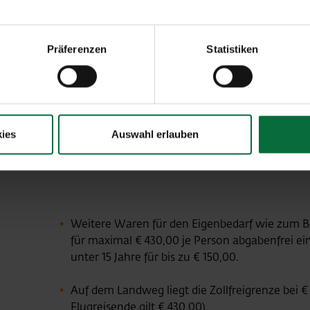
4 Liter Wein
ODER
2 Liter Spirituosen/Aperitif mit 22% vol. Alkoholg
Präferenzen
Statistiken
1 Liter Spirituosen/Aperitif mit mehr als 22% vol. 
2 Liter Champagner/Prosecco/Sekt/Likörwein
BZ
eine anteilige Zusammensetzung
ies
Auswahl erlauben
Weitere Waren für den Eigenbedarf wie zum Be
für maximal € 430,00 je Person abgabenfrei e
unter 15 Jahre für bis zu € 150,00.
Auf dem Landweg liegt die Zollfreigrenze bei €
Flugreisende gilt € 430,00).