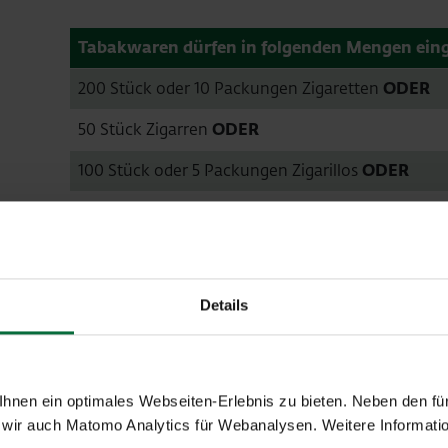
Tabakwaren dürfen in folgenden Mengen eing
200 Stück oder 10 Packungen Zigaretten
ODER
50 Stück Zigarren
ODER
100 Stück oder 5 Packungen Zigarillos
ODER
250 Gramm Tabak
BZW.
eine anteilige Zusammensetzung
Details
nen ein optimales Webseiten-Erlebnis zu bieten. Neben den für
Alkohol & Spirituosen dürfen in folgenden M
wir auch Matomo Analytics für Webanalysen. Weitere Informatio