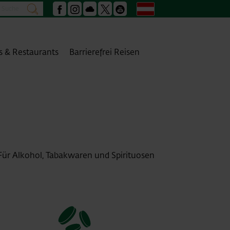
Suche
Deutsch
suchen
Facebook
Instagram
Podcast
X
Youtube
s & Restaurants
Barrierefrei Reisen
Für Alkohol, Tabakwaren und Spirituosen