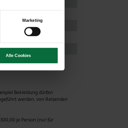
ehalt oder weniger
ODER
Marketing
Alkoholgehalt
ODER
W.
Alle Cookies
ispiel Bekleidung dürfen
ingeführt werden, von Reisenden
 300,00 je Person (nur für