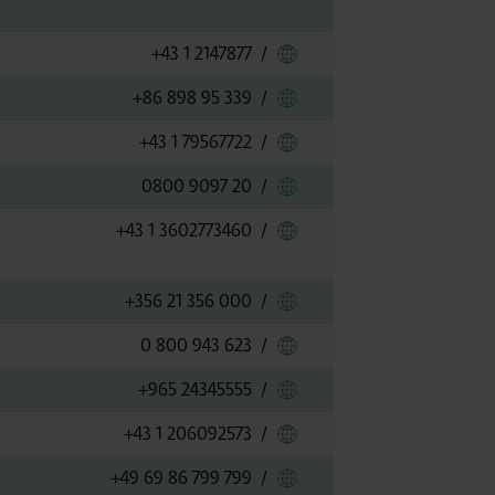
Link zu Georgian Airw
+43 1 2147877
/
Link zu Hainan Airlines
+86 898 95 339
/
Link zu Iberia
+43 1 79567722
/
Link zu Jet2.com
0800 9097 20
/
Link zu KLM Royal Dutc
+43 1 3602773460
/
Link zu KM Malta Airli
+356 21 356 000
/
Link zu Korean Air
0 800 943 623
/
Link zu Kuwait Airway
+965 24345555
/
Link zu LOT Polish Airl
+43 1 206092573
/
Link zu Lufthansa
+49 69 86 799 799
/