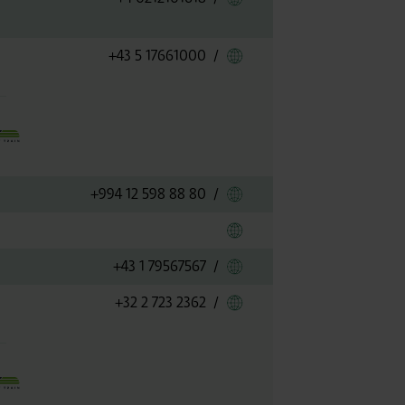
Link zu Austrian
+43 5 17661000
/
Link zu Azerbaijan Airl
+994 12 598 88 80
/
Link zu Blue Bird Airw
Link zu British Airways
+43 1 79567567
/
Link zu Brussels Airlin
+32 2 723 2362
/