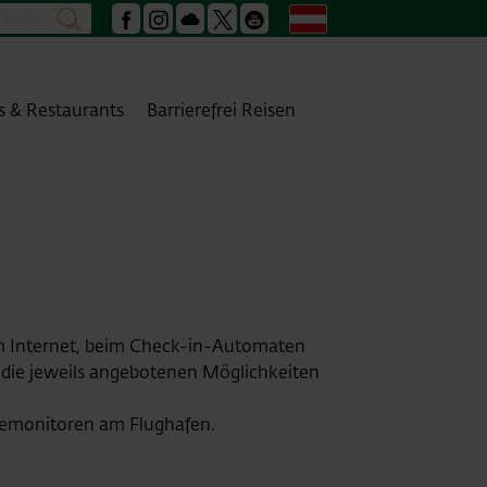
Suche
Deutsch
suchen
Facebook
Instagram
Podcast
X
Youtube
s & Restaurants
Barrierefrei Reisen
m Internet, beim Check-in-Automaten
r die jeweils angebotenen Möglichkeiten
gemonitoren am Flughafen.