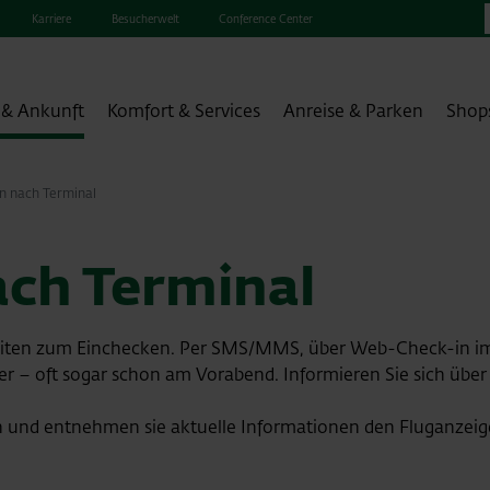
Karriere
Besucherwelt
Conference Center
 & Ankunft
Komfort & Services
Anreise & Parken
Shop
en nach Terminal
ach Terminal
keiten zum Einchecken. Per SMS/MMS, über Web-Check-in i
r – oft sogar schon am Vorabend. Informieren Sie sich übe
n und entnehmen sie aktuelle Informationen den Fluganzei