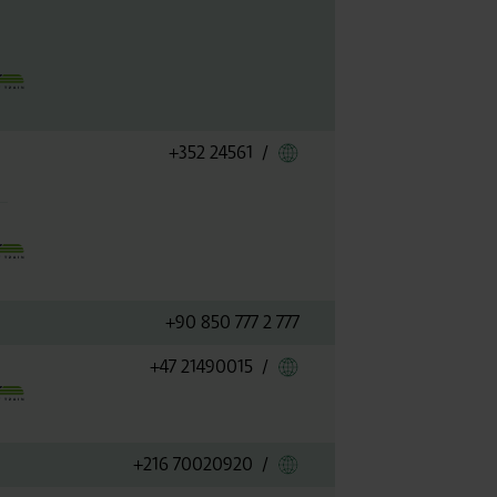
Link zu Luxair
+352 24561
/
+90 850 777 2 777
Link zu Norwegian Air
+47 21490015
/
Link zu Nouvelair Tuni
+216 70020920
/