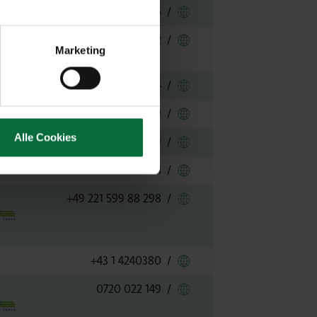
Link zu easyJet Europe
01 253 3025
/
Link zu EgyptAir
+43 1 587 4532
/
Marketing
Link zu El Al
+43 1 4420084
/
Link zu Emirates
+43 1 206091999
/
Alle Cookies
Link zu Ethiopian Airli
+43 720 229 149
/
Link zu Etihad Airways
+49 69 9432 2001
/
Link zu Eurowings
+49 221 599 88 298
/
Link zu EVA Air
+43 1 4240380
/
Link zu Finnair
0720 022 149
/