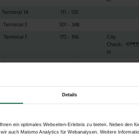
Terminal 1A
111 - 120
Terminal 3
301 - 348
Terminal 1
173 - 196
City
Check-
in
Terminal 1A
111 - 132
Terminal 1A
111 - 132
Details
Terminal 3
351 - 372
Vorabend
Check-in
City
Check-
nen ein optimales Webseiten-Erlebnis zu bieten. Neben den für
in
wir auch Matomo Analytics für Webanalysen. Weitere Informatio