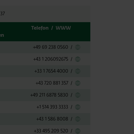
:37
Telefon
/
WWW
en
Link zu Aegean
+49 69 238 0560
/
Link zu Aer Lingus
+43 1 206092675
/
Link zu Air Algerie
+33 1 7654 4000
/
Link zu Air Arabia
+43 720 881 357
/
Link zu Air Cairo
+49 211 6878 5830
/
Link zu Air Canada
+1 514 393 3333
/
Link zu Air China
+43 1 586 8008
/
Link zu Air Corsica
+33 495 209 520
/