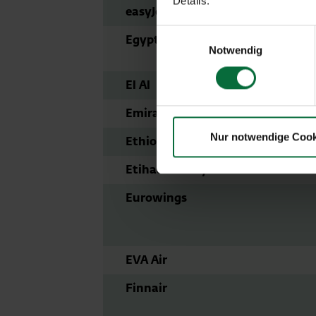
Details.
easyJet Europe
Einwilligungsauswahl
EgyptAir
Notwendig
El Al
Emirates
Nur notwendige Cook
Ethiopian Airlines
Etihad Airways
Eurowings
EVA Air
Finnair