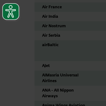
Air France
Air India
Air Nostrum
Air Serbia
airBaltic
AJet
AlMasria Universal
Airlines
ANA - All Nippon
Airways
Anima Wings Aviation