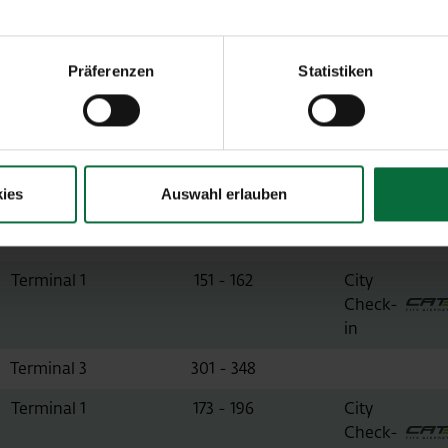
Terminal 1A
111 - 132
Terminal 3
301 - 348
Vorabend
Präferenzen
Statistiken
Check-in
Terminal 3
335 - 338
Terminal 3
301 - 313
ies
Auswahl erlauben
Terminal 3
311 - 314
Terminal 3
301 - 348
Terminal 1
151 - 162
City
Check-
in
Terminal 3
301 - 348
Terminal 1
173 - 196
City
Check-