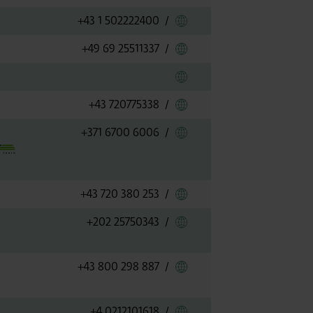
Link zu Air France
+43 1 502222400
/
Link zu Air India
+49 69 25511337
/
Link zu Air Nostrum
Link zu Air Serbia
+43 720775338
/
Link zu airBaltic
+371 6700 6006
/
Link zu AJet
+43 720 380 253
/
Link zu AlMasria Univer
+202 25750343
/
Link zu ANA - All Nipp
+43 800 298 887
/
Link zu Anima Wings Av
+4 0212101618
/