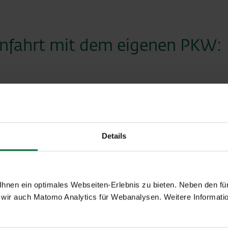
Anfahrt mit dem eigenen PKW:
lughafen über die A6 (Nord-Ostautobahn) und die A4 (Ostaut
 Strecke: etwa 66 Km).
Details
chkeiten am Flughafen Wien
en gewährleisten vor und während Ihrer Reise eine beque
nen ein optimales Webseiten-Erlebnis zu bieten. Neben den für
wir auch Matomo Analytics für Webanalysen. Weitere Informatio