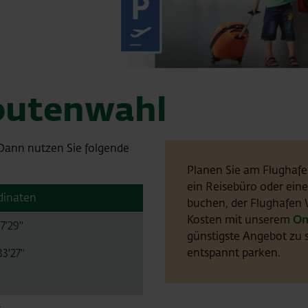
OEGS-In
outenwahl
 Dann nutzen Sie folgende
Planen Sie am Flughafe
ein Reisebüro oder eine
dinaten
buchen, der Flughafen 
Kosten mit unserem
On
7'29''
günstigste Angebot zu 
entspannt parken.
3'27''
.