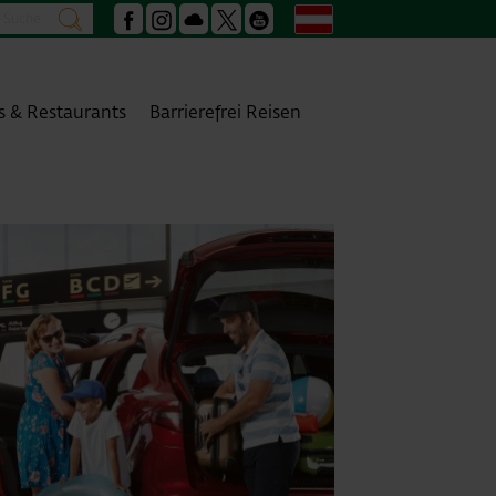
Suche
Deutsch
suchen
Facebook
Instagram
Podcast
X
Youtube
s & Restaurants
Barrierefrei Reisen