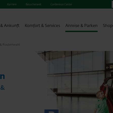
Karriere
Besucherwelt
Conference Center
 & Ankunft
Komfort & Services
Anreise & Parken
Shop
 & Routenwahl
en
 &