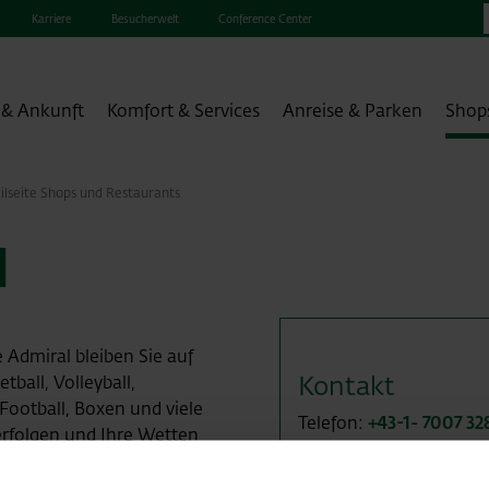
Karriere
Besucherwelt
Conference Center
 & Ankunft
Komfort & Services
Anreise & Parken
Shop
ilseite Shops und Restaurants
l
 Admiral bleiben Sie auf
Kontakt
ball, Volleyball,
Football, Boxen und viele
Telefon:
+43-1- 7007 32
erfolgen und Ihre Wetten
Email:
office@admiral.
tten ist Ihr richtiger
Website:
www.admiral.
ge Wartezeiten und testen