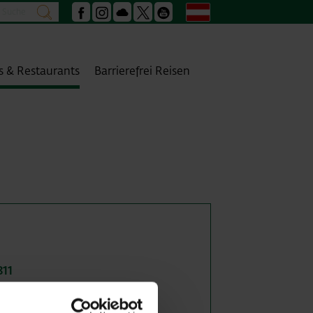
Suche
Deutsch
suchen
Facebook
Instagram
Podcast
X
Youtube
s & Restaurants
Barrierefrei Reisen
811
at
ag/filialen/admiral-