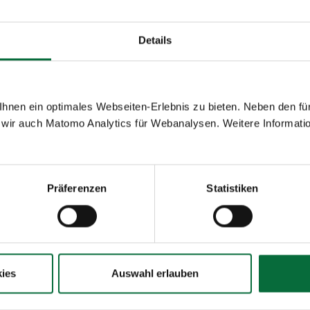
filialen/#!/l/wien-sc
Feeling hautnah. Neben
café Snacks, kleine
Details
en.
Sortiment
nen ein optimales Webseiten-Erlebnis zu bieten. Neben den für
Bier
zbestimmungen ist der
wir auch Matomo Analytics für Webanalysen. Weitere Informatio
Kaffee
 erlaubt.
Kalte Getränke
Kalte Snacks
 Visa, Mastercard, VPAY
Süßspeisen
Präferenzen
Statistiken
Tabakwaren
Tee
Warme Snacks
ies
Auswahl erlauben