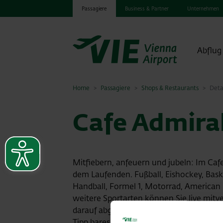
Passagiere
Business & Partner
Unternehmen
Abflug
Home
Passagiere
Shops & Restaurants
Deta
Cafe Admira
Mitfiebern, anfeuern und jubeln: Im Cafe
dem Laufenden. Fußball, Eishockey, Basket
Handball, Formel 1, Motorrad, American 
weitere Sportarten können Sie live mitv
darauf abgeben. Denn bei Admiral Sportwe
Tipp bares Geld wert. Verkürzen Sie lan