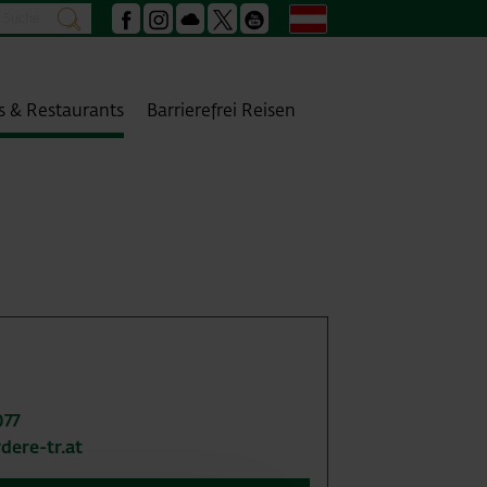
Suche
Deutsch
suchen
Facebook
Instagram
Podcast
X
Youtube
s & Restaurants
Barrierefrei Reisen
077
dere-tr.at