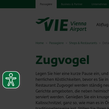
Passagiere
Business & Partner
Unternehmen
Abflug
Home
Passagiere
Shops & Restaurants
Deta
Zugvogel
Legen Sie hier eine kurze Pause ein, und 
herrlichen Köstlichkeiten, bevor es Sie in
Restaurant Zugvogel werden ständig neu
Gerichte amgeboten, die neben heimisc
serviert werden. Genießen Sie ein knus
Kalbsschnitzel, ganz so, wie man es in Ö
traditionellerweise isst. Stillen Sie Ihre