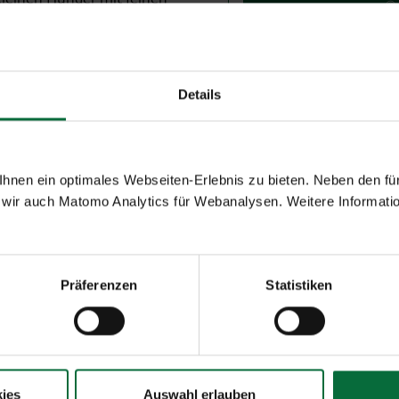
nem üppig gefüllten
Sitzbereich mit einem
f die bevorstehende Reise
Sortiment
zeuge lässt es sich am
Details
Bier
Cocktails
Frühstück
 Visa, Mastercard, Amex,
Kaffee
nen ein optimales Webseiten-Erlebnis zu bieten. Neben den für
Kalte Getränke
wir auch Matomo Analytics für Webanalysen. Weitere Informatio
Kalte Snacks
Pasta
Pizza
Schnitzel
Präferenzen
Statistiken
Süßspeisen
Tee
Warme Snacks
Warme Speisen
Wein
ies
Auswahl erlauben