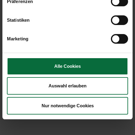
Präferenzen
Sortiment
Adapter
Statistiken
Akkus, Ladekabel & Powerbanks
Bier
Kaffee
Marketing
Kalte Getränke
Kalte Snacks
Reisebedarf
Souvenirs
Alle Cookies
Süßspeisen
Tee
Auswahl erlauben
Nur notwendige Cookies