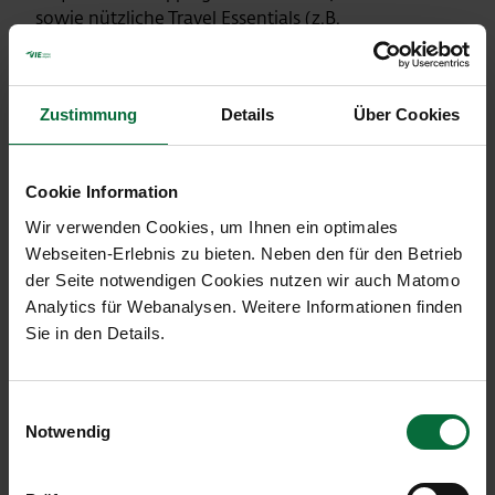
sowie nützliche Travel Essentials (z.B.
Nackenstütze, Schlafmaske, Adapter, Kopfhörer
u.v.m) finden Sie in dieser gemütlichen Bar mit
integriertem Shop-Bereich.
Zustimmung
Details
Über Cookies
Zahlungsmittel
: Barzahlung, Maestro, Visa,
Mastercard, Amex, Diners Club, JCB, VPAY, China
Cookie Information
Union Pay
Wir verwenden Cookies, um Ihnen ein optimales
Webseiten-Erlebnis zu bieten. Neben den für den Betrieb
der Seite notwendigen Cookies nutzen wir auch Matomo
Standorte:
Analytics für Webanalysen. Weitere Informationen finden
G Gates
|
C Gates
Sie in den Details.
Kontakt
Einwilligungsauswahl
Notwendig
auf Plan anzeigen