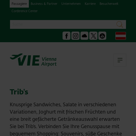
Passagiere
Business & Partner
Unternehmen
Karriere
Besucherwelt
Conference Center
Suche
suchen
Deu
Facebook
Instagram
Podcast
X
Youtube
Hau
Trib's
Knusprige Sandwiches, Salate in verschiedenen
Variationen, Joghurt mit frischen Früchten und
eine breit gefächerte Getränkeauswahl erwarten
Sie bei Trib’s. Verbinden Sie Ihre Genusspause mit
bequemem Shopping: Souvenirs, süße Geschenke