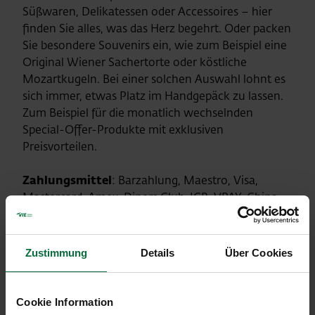
Süßwaren, Delikatessen oder Accessoires – hier
finden Sie alles, was das Herz begehrt. Oder packen
Sie besondere Souvenirs ein, wie zum Beispiel eine
Original Wiener Sachertorte oder köstliche
Mozartkugeln. Bei einer solchen Auswahl lohnt es
sich immer, etwas Platz im Handgepäck zu lassen.
Zum Beispiel für die monatlich wechselnden
Special-Offer-Produkte mit exklusiven
Preisvorteilen.
Zahlungsmittel
: Barzahlung, Maestro, Visa,
Mastercard, Amex, Diners Club, JCB, VPAY, China
UnionPay, Alipay, WeChat Pay, Apple Pay
Zustimmung
Details
Über Cookies
Standorte:
G Gates
|
F Gates
|
D Gates
|
C Gates
Cookie Information