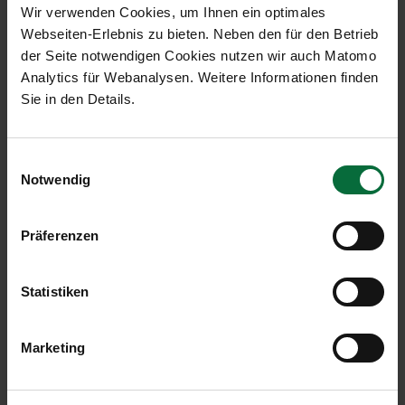
Wir verwenden Cookies, um Ihnen ein optimales
Kontakt
Webseiten-Erlebnis zu bieten. Neben den für den Betrieb
Telefon:
+43 720 70 4343
der Seite notwendigen Cookies nutzen wir auch Matomo
Email:
customer-care@gebr-heinemann.at
Analytics für Webanalysen. Weitere Informationen finden
Website:
www.heinemann-shop.com/de/vie/
Sie in den Details.
auf Plan anzeigen
Einwilligungsauswahl
Notwendig
Sortiment
Augenpflegeprodukte
Präferenzen
Delikatessen
Gesichtspflegeprodukte
Getränke
Statistiken
Hand- & Nagelpflege
Hautpflegeprodukte
Marketing
Health- & Beauty-Produkte
Körperpflegeprodukte
Lederwaren