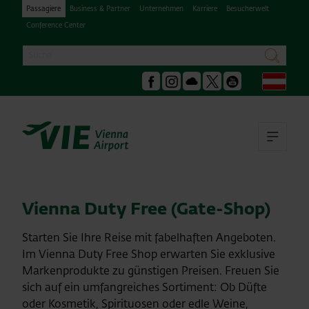
Passagiere
Business & Partner
Unternehmen
Karriere
Besucherwelt
Conference Center
Suche
suchen
Deu
Facebook
Instagram
Podcast
X
Youtube
Hau
Vienna Duty Free (Gate-Shop)
Starten Sie Ihre Reise mit fabelhaften Angeboten.
Im Vienna Duty Free Shop erwarten Sie exklusive
Markenprodukte zu günstigen Preisen. Freuen Sie
sich auf ein umfangreiches Sortiment: Ob Düfte
oder Kosmetik, Spirituosen oder edle Weine,