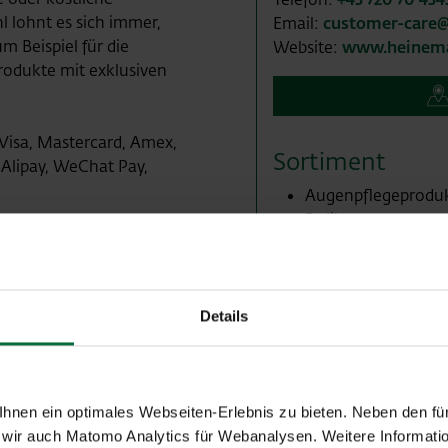
 lohnt es sich immer,
Email:
customer-care
m Beispiel für die
Website:
www.heinema
rodukte mit exklusiven
 Visa, Mastercard, Amex,
Sortiment
 Alipay, WeChat Pay,
Augenpflegeprodu
Delikatessen
Gesichtspflegepro
Getränke
Hand- & Nagelpfle
Hautpflegeprodukt
Details
Health- & Beauty-
Produkte
Körperpflegeprodu
Lederwaren
nen ein optimales Webseiten-Erlebnis zu bieten. Neben den für
Lippenstift
wir auch Matomo Analytics für Webanalysen. Weitere Informatio