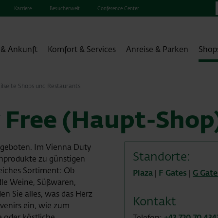
Karriere
Besucherwelt
Conference Center
 & Ankunft
Komfort & Services
Anreise & Parken
Shop
ilseite Shops und Restaurants
 Free (Haupt-Shop
Angeboten. Im Vienna Duty
Standorte:
enprodukte zu günstigen
reiches Sortiment: Ob
Plaza
|
F Gates
|
G Gate
edle Weine, Süßwaren,
en Sie alles, was das Herz
Kontakt
venirs ein, wie zum
e oder köstliche
Telefon:
+43 720 70 434