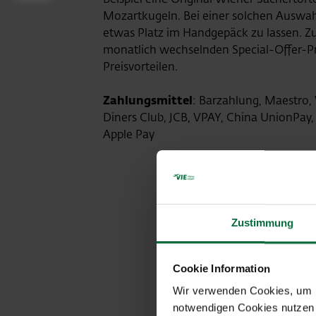
Mozartkugeln. Bei einer solchen Auswahl
etwas Platz im Handgepäck zu lassen. Zu
monatlich wechselnden Special-Offer-P
Preisvorteilen.
Zahlungsmittel
: Barzahlung, Maestro,
Diners Club, JCB, VPAY, China UnionPay,
Apple Pay
Zustimmung
Cookie Information
Wir verwenden Cookies, um Ih
notwendigen Cookies nutzen 