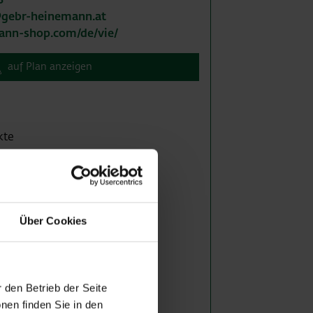
@gebr-heinemann.at
nn-shop.com/de/vie/
auf Plan anzeigen
kte
dukte
ge
e
Über Cookies
kte
 den Betrieb der Seite
nen finden Sie in den