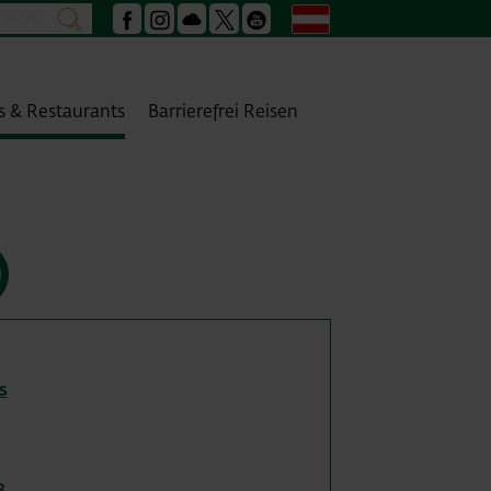
Suche
Deutsch
suchen
Facebook
Instagram
Podcast
X
Youtube
s & Restaurants
Barrierefrei Reisen
)
s
3